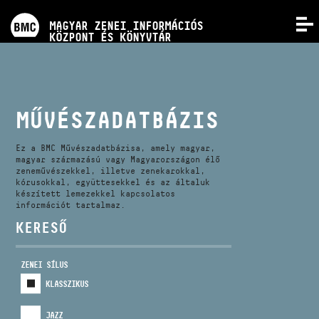
PROGRAMOK
MAGYAR ZENEI INFORMÁCIÓS
MENÜ
KÖZPONT ÉS KÖNYVTÁR
VERSENYEK
KÉPZÉSEK
MŰVÉSZADATBÁZIS
KIADVÁNYOK
Ez a BMC Művészadatbázisa, amely magyar,
magyar származású vagy Magyarországon élő
zeneművészekkel, illetve zenekarokkal,
kórusokkal, együttesekkel és az általuk
RÓLUNK
készített lemezekkel kapcsolatos
információt tartalmaz.
KERESŐ
KAPCSOLAT
ZENEI SÍLUS
VIDEÓ GALÉRIA
KLASSZIKUS
JAZZ