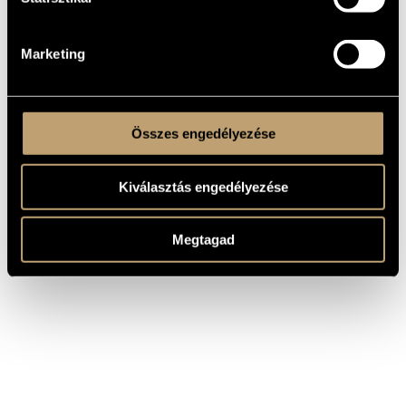
SZERZŐ
CÍM
Bartók Béla
Szonatina, BB 69
Marketing
Összes engedélyezése
Kiválasztás engedélyezése
Megtagad