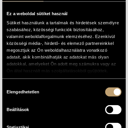
PIANO FORTE:
MŰVÉSZADATBÁZIS
THE NEXT
Ez a weboldal sütiket használ
ZENEMŰ-ADATBÁZIS
GENERATION
Sütiket használunk a tartalmak és hirdetések személyre
szabásához, közösségi funkciók biztosításához,
ZENEI KÖNYVTÁR, ONLINE KATALÓGUS
Album
valamint weboldalforgalmunk elemzéséhez. Ezenkívül
közösségi média-, hirdető- és elemező partnereinkkel
ALAPADATOK
megosztjuk az Ön weboldalhasználatra vonatkozó
adatait, akik kombinálhatják az adatokat más olyan
Bartók Béla
/
Dukay Barnabás
SZERZŐK
adatokkal, amelyeket Ön adott meg számukra vagy az
Gramola Records
KIADÓ
Ön által használt más szolgáltatásokból gyűjtöttek.
Gramola99126
KATALÓGUSSZÁMA
2016
MEGJELENÉS
Hozzájárulás
ÉVE
Elengedhetetlen
kiválasztása
Részletes adatok
RÉSZLETEK
2 CD
MEGJEGYZÉS
Beállítások
MŰVEK
Statisztikai