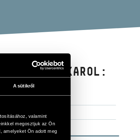
MANOWSKI, KAROL:
ÓK BÉLA: 2
A sütikről
tosításához, valamint
einkkel megosztjuk az Ön
l, amelyeket Ön adott meg