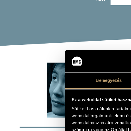
MAR
VIO
Beleegyezés
POR
Ez a weboldal sütiket haszn
Album
Sütiket használunk a tartal
weboldalforgalmunk elemzésé
ALAP
weboldalhasználatra vonatko
számukra vagy az Ön által ha