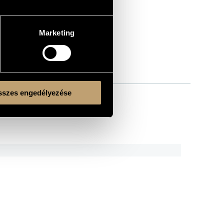
Marketing
szes engedélyezése