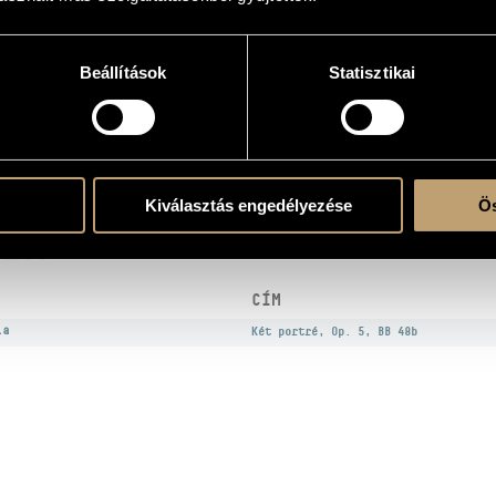
Beállítások
Statisztikai
9
atok
Kiválasztás engedélyezése
Ös
EK
CÍM
la
Két portré, Op. 5, BB 48b