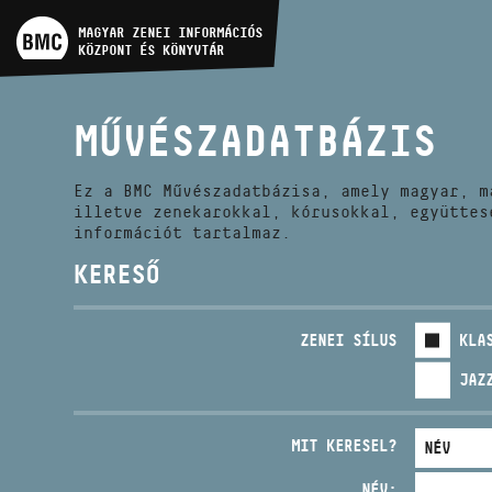
MŰVÉSZADATBÁZIS
MAGYAR ZENEI INFORMÁCIÓS
KÖZPONT ÉS KÖNYVTÁR
ZENEMŰ-ADATBÁZIS
MŰVÉSZADATBÁZIS
ZENEI KÖNYVTÁR, ONLINE
KATALÓGUS
Ez a BMC Művészadatbázisa, amely magyar, m
illetve zenekarokkal, kórusokkal, együttes
információt tartalmaz.
KERESŐ
ZENEI SÍLUS
KLA
JAZ
MIT KERESEL?
NÉV: