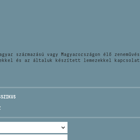
HÍREK
CÍM
VERSENYEK
EMAIL
infokozpont@bmc.hu
KIADVÁNYOK
TELEFON
agyar származású vagy Magyarországon élő zeneművés
KAPCSOLAT
ekkel és az általuk készített lemezekkel kapcsolat
NYITVA TARTÁS
SSZIKUS
Z