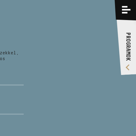
PROGRAMOK
KÉPZÉSEK
PROGRAMOK
RÓLUNK
zekkel,
VIDEÓ GALÉRIA
os