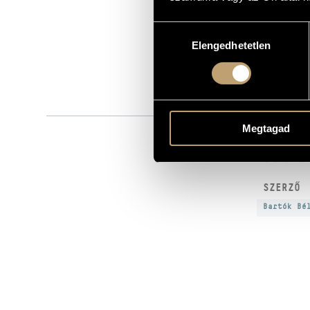
Bartók Béla
SZERZŐK
Hozzájárulás
Cedille
KIADÓ
Elengedhetetlen
kiválasztása
CDR90000-08
KATALÓGUSSZÁMA
MEGJELENÉS ÉVE
Részletes ad
RÉSZLETEK
Megtagad
MŰV
SZERZŐ
Bartók Bé