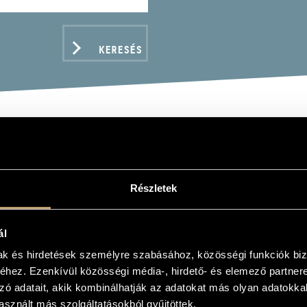
KERESÉS
ITNU, BOHUSLAV / SZY
LIN CONCERTOS - BART
Részletek
TRAITS
ál
mak és hirdetések személyre szabásához, közösségi funkciók biz
hez. Ezenkívül közösségi média-, hirdető- és elemező partner
ADATOK
zó adatait, akik kombinálhatják az adatokat más olyan adatokka
sznált más szolgáltatásokból gyűjtöttek.