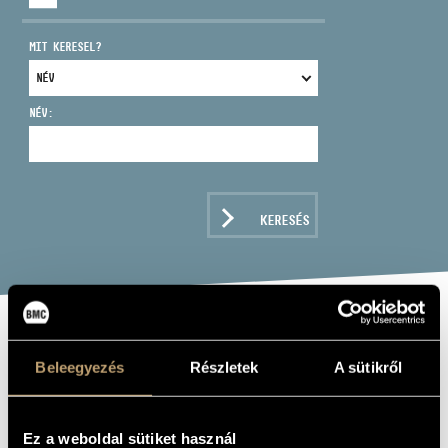
MIT KERESEL?
NÉV:
CÍM
EMAIL
infokozpont@bmc.hu
KERESÉS
TELEFON
NYITVA TARTÁS
GÜHER AND
Beleegyezés
Részletek
A sütikről
SÜHER PEKINEL
IN CONCERT
Ez a weboldal sütiket használ