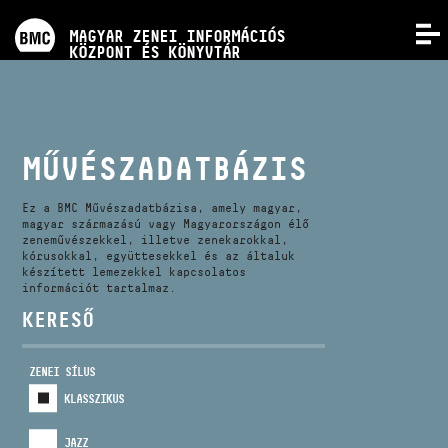
PROGRAMOK
MAGYAR ZENEI INFORMÁCIÓS
MENÜ
KÖZPONT ÉS KÖNYVTÁR
VERSENYEK
KÉPZÉSEK
MŰVÉSZADATBÁZIS
KIADVÁNYOK
Ez a BMC Művészadatbázisa, amely magyar,
magyar származású vagy Magyarországon élő
zeneművészekkel, illetve zenekarokkal,
kórusokkal, együttesekkel és az általuk
RÓLUNK
készített lemezekkel kapcsolatos
információt tartalmaz.
KERESŐ
KAPCSOLAT
ZENEI SÍLUS
VIDEÓ GALÉRIA
KLASSZIKUS
JAZZ