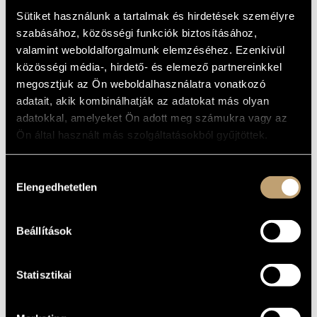
MŰVÉSZADATBÁZIS
Album
Sütiket használunk a tartalmak és hirdetések személyre
szabásához, közösségi funkciók biztosításához,
ZENEMŰ-ADATBÁZIS
ALAPADATOK
valamint weboldalforgalmunk elemzéséhez. Ezenkívül
közösségi média-, hirdető- és elemező partnereinkkel
Bartók Béla
ZENEI KÖNYVTÁR, ONLINE KATALÓGUS
SZERZŐK
megosztjuk az Ön weboldalhasználatra vonatkozó
Arthaus Musik
KIADÓ
adatait, akik kombinálhatják az adatokat más olyan
101792
KATALÓGUSSZÁMA
adatokkal, amelyeket Ön adott meg számukra vagy az
2014
MEGJELENÉS
Ön által használt más szolgáltatásokból gyűjtöttek.
ÉVE
Részletes adatok
RÉSZLETEK
Hozzájárulás
Elengedhetetlen
kiválasztása
MŰVEK
Beállítások
SZERZŐ
CÍM
Concerto két zongorára, ütőkre és
Bartók Béla
zenekarra, BB 121
Statisztikai