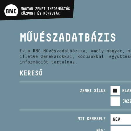
MŰVÉSZADATBÁZIS
MAGYAR ZENEI INFORMÁCIÓS
KÖZPONT ÉS KÖNYVTÁR
ZENEMŰ-ADATBÁZIS
MŰVÉSZADATBÁZIS
ZENEI KÖNYVTÁR, ONLINE
KATALÓGUS
Ez a BMC Művészadatbázisa, amely magyar, m
illetve zenekarokkal, kórusokkal, együttes
információt tartalmaz.
KERESŐ
ZENEI SÍLUS
KLA
JAZ
MIT KERESEL?
NÉV: