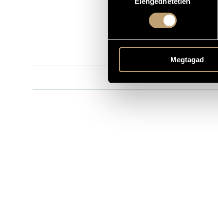
Elengedhetetlen
kiválasztása
Capriccio
KIADÓ
C10505
KATALÓGUSSZÁMA
2000
MEGJELENÉS ÉVE
Részletes ad
RÉSZLETEK
Megtagad
Budapesti V
KÖZREMŰKÖDŐK