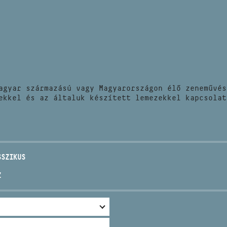
HÍREK
CÍM
VERSENYEK
EMAIL
infokozpont@bmc.hu
KIADVÁNYOK
TELEFON
agyar származású vagy Magyarországon élő zeneművés
KAPCSOLAT
ekkel és az általuk készített lemezekkel kapcsolat
NYITVA TARTÁS
SSZIKUS
Z