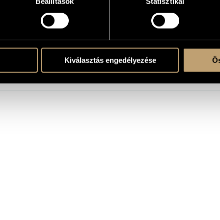
Beállítások
Statisztikai
atok
Kiválasztás engedélyezése
Ös
onósok (Budapest Strings)
/
Bálint János
/
Bánfalvi Béla
/
Csetényi Gyula
/
Gyöngyös