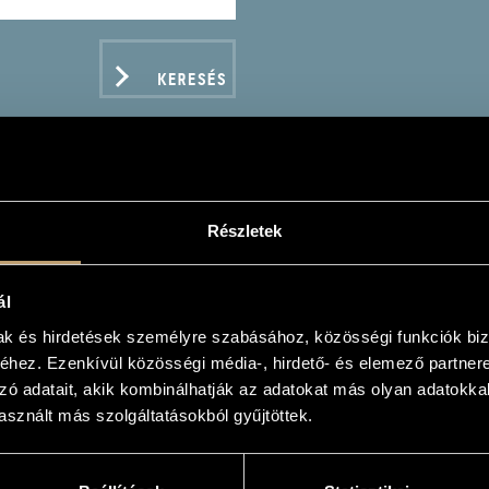
KERESÉS
Részletek
BER, SAMUEL: CAPRICO
ENADE OP.1 - FOOTE, 
ál
OTTE - SUITE IN E MA
mak és hirdetések személyre szabásához, közösségi funkciók biz
hez. Ezenkívül közösségi média-, hirdető- és elemező partner
zó adatait, akik kombinálhatják az adatokat más olyan adatokka
sznált más szolgáltatásokból gyűjtöttek.
ADATOK