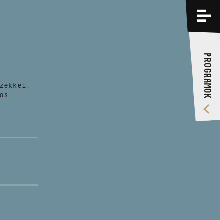
PROGRAMOK
KÉPZÉSEK
PROGRAMOK
RÓLUNK
zekkel,
VIDEÓ GALÉRIA
os