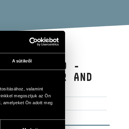
A sütikről
RN CONCERTO -
ARTHUR: AIR AND
JOR
tosításához, valamint
einkkel megosztjuk az Ön
l, amelyeket Ön adott meg