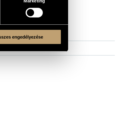
Marketing
szes engedélyezése
sy Zoltán
/
Lencsés Lajos