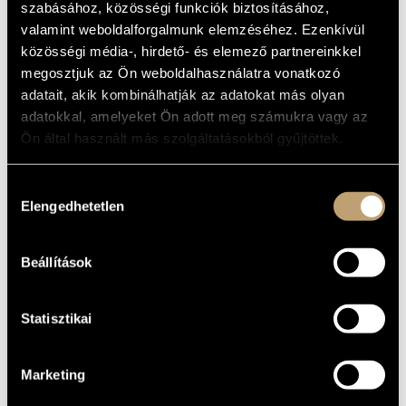
AND MEDITATION
szabásához, közösségi funkciók biztosításához,
MŰVÉSZADATBÁZIS
valamint weboldalforgalmunk elemzéséhez. Ezenkívül
Album
közösségi média-, hirdető- és elemező partnereinkkel
ZENEMŰ-ADATBÁZIS
megosztjuk az Ön weboldalhasználatra vonatkozó
ALAPADATOK
ZENEI KÖNYVTÁR, ONLINE KATALÓGUS
adatait, akik kombinálhatják az adatokat más olyan
adatokkal, amelyeket Ön adott meg számukra vagy az
Capriccio
KIADÓ
Ön által használt más szolgáltatásokból gyűjtöttek.
C49326
KATALÓGUSSZÁMA
2002
MEGJELENÉS
Hozzájárulás
ÉVE
Elengedhetetlen
kiválasztása
Részletes adatok
RÉSZLETEK
Budapesti Vonósok (Budapest Strings)
/
Bálint János
/
KÖZREMŰKÖDŐK
Bánfalvi Béla
/
Vigh Andrea
/
Végh Sándor
Beállítások
Statisztikai
Marketing