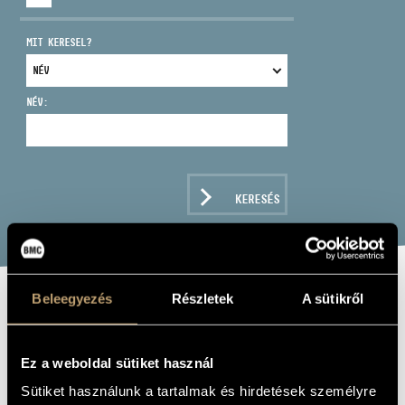
MIT KERESEL?
NÉV:
CÍM
EMAIL
infokozpont@bmc.hu
KERESÉS
TELEFON
NYITVA TARTÁS
Beleegyezés
Részletek
A sütikről
MIDNIGHT
LOUNGE - CHILL
Ez a weboldal sütiket használ
OUT CLASSICS
Sütiket használunk a tartalmak és hirdetések személyre