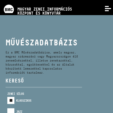
PROGRAMOK
MAGYAR ZENEI INFORMÁCIÓS
MENÜ
KÖZPONT ÉS KÖNYVTÁR
VERSENYEK
KÉPZÉSEK
MŰVÉSZADATBÁZIS
KIADVÁNYOK
Ez a BMC Művészadatbázisa, amely magyar,
magyar származású vagy Magyarországon élő
zeneművészekkel, illetve zenekarokkal,
kórusokkal, együttesekkel és az általuk
RÓLUNK
készített lemezekkel kapcsolatos
információt tartalmaz.
KERESŐ
KAPCSOLAT
ZENEI SÍLUS
VIDEÓ GALÉRIA
KLASSZIKUS
JAZZ