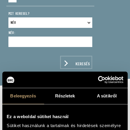
MIT KERESEL?
NÉV:
CÍM
EMAIL
infokozpont@bmc.hu
KERESÉS
TELEFON
NYITVA TARTÁS
Beleegyezés
Részletek
A sütikről
PEARL FISHERS
AND OTHER
Ez a weboldal sütiket használ
FAMOUS
Sütiket használunk a tartalmak és hirdetések személyre