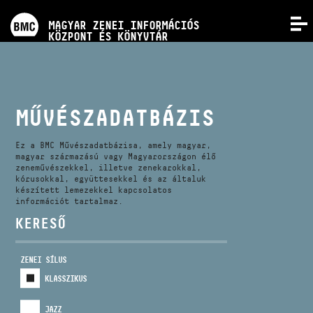
PROGRAMOK
MAGYAR ZENEI INFORMÁCIÓS
MENÜ
KÖZPONT ÉS KÖNYVTÁR
VERSENYEK
KÉPZÉSEK
MŰVÉSZADATBÁZIS
KIADVÁNYOK
Ez a BMC Művészadatbázisa, amely magyar,
magyar származású vagy Magyarországon élő
zeneművészekkel, illetve zenekarokkal,
kórusokkal, együttesekkel és az általuk
RÓLUNK
készített lemezekkel kapcsolatos
információt tartalmaz.
KERESŐ
KAPCSOLAT
ZENEI SÍLUS
VIDEÓ GALÉRIA
KLASSZIKUS
JAZZ