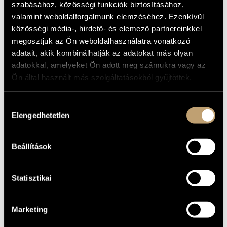
OPERATIC DUETS
szabásához, közösségi funkciók biztosításához,
MŰVÉSZADATBÁZIS
valamint weboldalforgalmunk elemzéséhez. Ezenkívül
Album
közösségi média-, hirdető- és elemező partnereinkkel
ZENEMŰ-ADATBÁZIS
megosztjuk az Ön weboldalhasználatra vonatkozó
ALAPADATOK
ZENEI KÖNYVTÁR, ONLINE KATALÓGUS
adatait, akik kombinálhatják az adatokat más olyan
adatokkal, amelyeket Ön adott meg számukra vagy az
Naxos
KIADÓ
Ön által használt más szolgáltatásokból gyűjtöttek.
8.555797
KATALÓGUSSZÁMA
2003
MEGJELENÉS
Hozzájárulás
ÉVE
Elengedhetetlen
kiválasztása
Részletes adatok
RÉSZLETEK
Failoni Kamarazenekar (Budapest Failoni Chamber
KÖZREMŰKÖDŐK
Orchestra)
/
Magyar Rádió Énekkara (Hungarian Radio Choir)
Beállítások
Statisztikai
Marketing