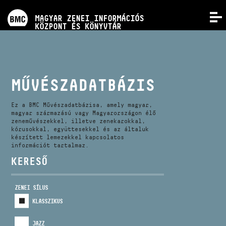
PROGRAMOK
MAGYAR ZENEI INFORMÁCIÓS
MENÜ
KÖZPONT ÉS KÖNYVTÁR
VERSENYEK
KÉPZÉSEK
MŰVÉSZADATBÁZIS
KIADVÁNYOK
Ez a BMC Művészadatbázisa, amely magyar,
magyar származású vagy Magyarországon élő
zeneművészekkel, illetve zenekarokkal,
kórusokkal, együttesekkel és az általuk
RÓLUNK
készített lemezekkel kapcsolatos
információt tartalmaz.
KERESŐ
KAPCSOLAT
ZENEI SÍLUS
VIDEÓ GALÉRIA
KLASSZIKUS
JAZZ