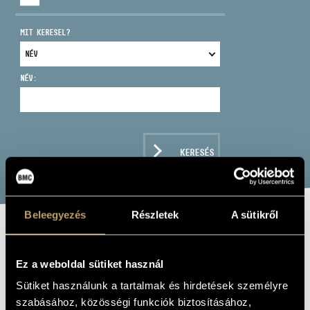
MIT KERESEL?
NÉV:
CÍM
EMAIL
infokozpont@bmc.hu
KERESÉS
TELEFON
NYITVA TARTÁS
Beleegyezés
Részletek
A sütikről
THE SPIRIT OF
CHRISTMAS
Ez a weboldal sütiket használ
Sütiket használunk a tartalmak és hirdetések személyre
Album
szabásához, közösségi funkciók biztosításához,