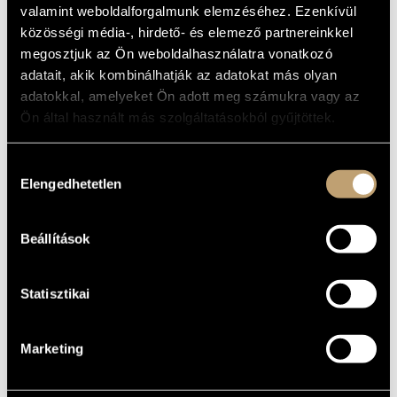
valamint weboldalforgalmunk elemzéséhez. Ezenkívül
MŰVÉSZADATBÁZIS
ALAPADATOK
közösségi média-, hirdető- és elemező partnereinkkel
ZENEMŰ-ADATBÁZIS
megosztjuk az Ön weboldalhasználatra vonatkozó
Naxos
KIADÓ
adatait, akik kombinálhatják az adatokat más olyan
8.503195
KATALÓGUSSZÁMA
ZENEI KÖNYVTÁR, ONLINE KATALÓGUS
adatokkal, amelyeket Ön adott meg számukra vagy az
2007
MEGJELENÉS
Ön által használt más szolgáltatásokból gyűjtöttek.
ÉVE
Részletes adatok
RÉSZLETEK
Hozzájárulás
Elengedhetetlen
Failoni Kamarazenekar (Budapest Failoni Chamber
KÖZREMŰKÖDŐK
kiválasztása
Orchestra)
/
Magyar Rádió Énekkara (Hungarian Radio Choir)
/
Kertesi Ingrid
/
Mukk József
/
Németh Judit
/
Oberfrank Géza
/
Tóth János
Beállítások
Statisztikai
Marketing