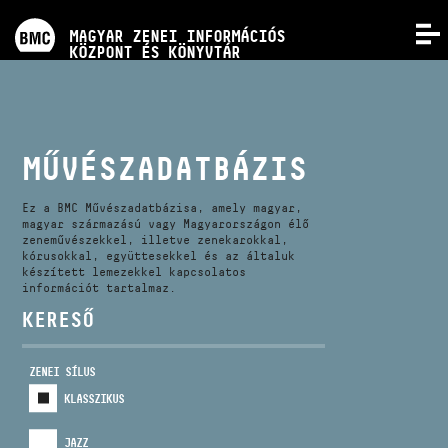
PROGRAMOK
MAGYAR ZENEI INFORMÁCIÓS
MENÜ
KÖZPONT ÉS KÖNYVTÁR
VERSENYEK
KÉPZÉSEK
MŰVÉSZADATBÁZIS
KIADVÁNYOK
Ez a BMC Művészadatbázisa, amely magyar,
magyar származású vagy Magyarországon élő
zeneművészekkel, illetve zenekarokkal,
kórusokkal, együttesekkel és az általuk
RÓLUNK
készített lemezekkel kapcsolatos
információt tartalmaz.
KERESŐ
KAPCSOLAT
ZENEI SÍLUS
VIDEÓ GALÉRIA
KLASSZIKUS
JAZZ