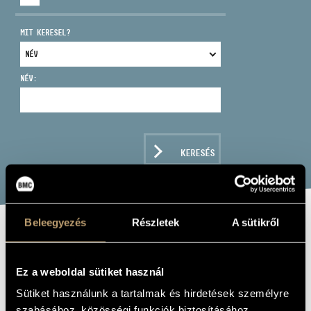
MIT KERESEL?
NÉV:
CÍM
EMAIL
infokozpont@bmc.hu
KERESÉS
TELEFON
NYITVA TARTÁS
Beleegyezés
Részletek
A sütikről
SCHUMANN: THE
BEST OF
Ez a weboldal sütiket használ
SCHUMANN
Sütiket használunk a tartalmak és hirdetések személyre
szabásához, közösségi funkciók biztosításához,