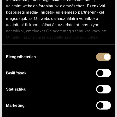
MŰVÉSZADATBÁZIS
Album
valamint weboldalforgalmunk elemzéséhez. Ezenkívül
közösségi média-, hirdető- és elemező partnereinkkel
ZENEMŰ-ADATBÁZIS
ALAPADATOK
megosztjuk az Ön weboldalhasználatra vonatkozó
adatait, akik kombinálhatják az adatokat más olyan
Naxos
ZENEI KÖNYVTÁR, ONLINE KATALÓGUS
KIADÓ
adatokkal, amelyeket Ön adott meg számukra vagy az
8.551112
KATALÓGUSSZÁMA
Ön által használt más szolgáltatásokból gyűjtöttek.
1993
MEGJELENÉS
ÉVE
Hozzájárulás
Részletes adatok
RÉSZLETEK
Elengedhetetlen
kiválasztása
Budapesti Szimfonikus Zenekar (Budapest Symphony
KÖZREMŰKÖDŐK
Orchestra)
/
Kodály Vonósnégyes (Kodály Quartet)
/
Jandó
Jenő
/
Ligeti András
Beállítások
Statisztikai
Marketing