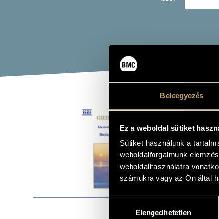
Beleegyezés
GRI
SCH
Ez a weboldal sütiket haszn
Sütiket használunk a tartal
weboldalforgalmunk elemzésé
Album
weboldalhasználatra vonatko
számukra vagy az Ön által ha
ALAP
Hozzájárulás
Naxos
KIADÓ
Elengedhetetlen
kiválasztása