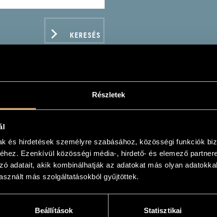
KERESÉS
Részletek
EG, EDVARD: PIANO CO
UMANN, ROBERT: PIANO
ál
mak és hirdetések személyre szabásához, közösségi funkciók biz
hez. Ezenkívül közösségi média-, hirdető- és elemező partner
zó adatait, akik kombinálhatják az adatokat más olyan adatokka
sznált más szolgáltatásokból gyűjtöttek.
ADATOK
Beállítások
Statisztikai