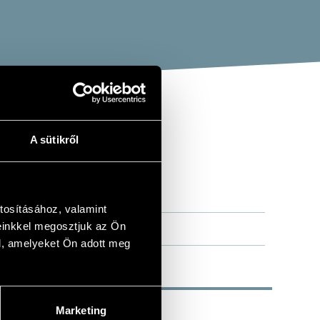
A sütikről
NCERTO -
 CONCERTO
tosításához, valamint
einkkel megosztjuk az Ön
l, amelyeket Ön adott meg
Marketing