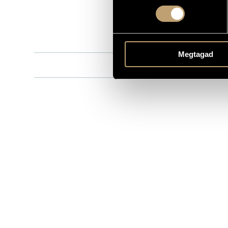
8.550118
KATALÓGUSSZÁMA
1988
MEGJELENÉS ÉVE
Részletes ad
RÉSZLETEK
Megtagad
Budapesti S
KÖZREMŰKÖDŐK