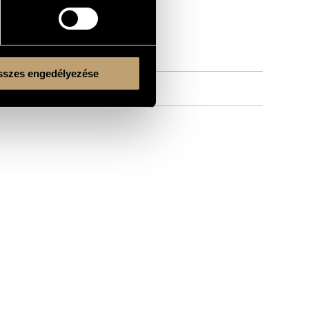
szes engedélyezése
Kulturális és Innovációs Minisztérium
Nemzeti Kulturális Alap
Ferencváros