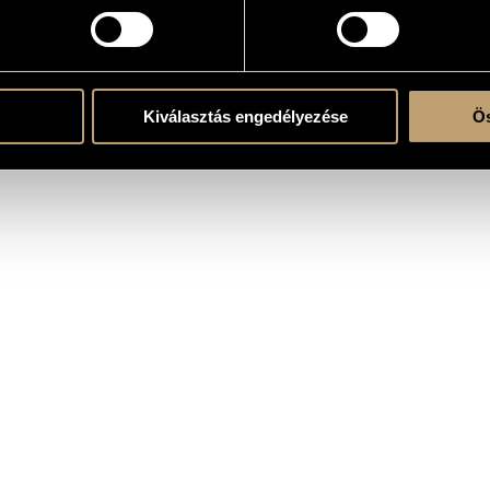
atok
Kiválasztás engedélyezése
Ös
zimfonikus Zenekar (Budapest Symphony Orchestra)
/
Ligeti András