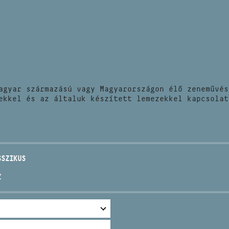
HÍREK
CÍM
VERSENYEK
EMAIL
infokozpont@bmc.hu
KIADVÁNYOK
TELEFON
agyar származású vagy Magyarországon élő zeneművés
KAPCSOLAT
ekkel és az általuk készített lemezekkel kapcsolat
NYITVA TARTÁS
SSZIKUS
Z