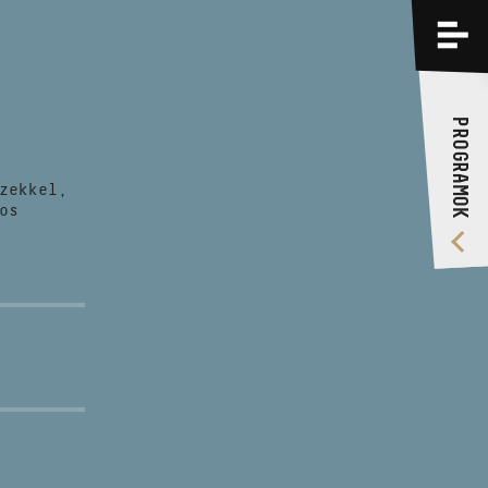
PROGRAMOK
KÉPZÉSEK
PROGRAMOK
RÓLUNK
zekkel,
VIDEÓ GALÉRIA
os