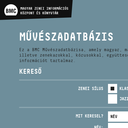
MŰVÉSZADATBÁZIS
MAGYAR ZENEI INFORMÁCIÓS
KÖZPONT ÉS KÖNYVTÁR
ZENEMŰ-ADATBÁZIS
MŰVÉSZADATBÁZIS
ZENEI KÖNYVTÁR, ONLINE
KATALÓGUS
Ez a BMC Művészadatbázisa, amely magyar, m
illetve zenekarokkal, kórusokkal, együttes
információt tartalmaz.
KERESŐ
ZENEI SÍLUS
KLA
JAZ
MIT KERESEL?
NÉV: