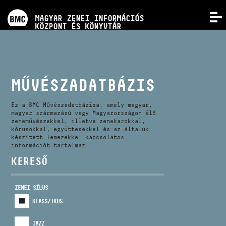
PROGRAMOK
MAGYAR ZENEI INFORMÁCIÓS
MENÜ
KÖZPONT ÉS KÖNYVTÁR
VERSENYEK
KÉPZÉSEK
MŰVÉSZADATBÁZIS
KIADVÁNYOK
Ez a BMC Művészadatbázisa, amely magyar,
magyar származású vagy Magyarországon élő
zeneművészekkel, illetve zenekarokkal,
kórusokkal, együttesekkel és az általuk
RÓLUNK
készített lemezekkel kapcsolatos
információt tartalmaz.
KERESŐ
KAPCSOLAT
ZENEI SÍLUS
VIDEÓ GALÉRIA
KLASSZIKUS
JAZZ