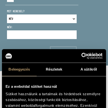
MIT KERESEL?
NÉV:
CÍM
EMAIL
infokozpont@bmc.hu
KERESÉS
TELEFON
Beleegyezés
Részletek
A sütikről
NYITVA TARTÁS
ETERNAL BACH
Ez a weboldal sütiket használ
Sütiket használunk a tartalmak és hirdetések személyre
Album
szabásához, közösségi funkciók biztosításához,
valamint weboldalforgalmunk elemzéséhez. Ezenkívül