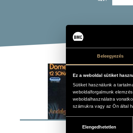
Beleegyezés
SCA
Ez a weboldal sütiket haszn
(SCARL
Sütiket használunk a tartal
Album
weboldalforgalmunk elemzésé
weboldalhasználatra vonatko
számukra vagy az Ön által ha
ALAP
Hozzájárulás
Elengedhetetlen
kiválasztása
Hungaroton
KIADÓ