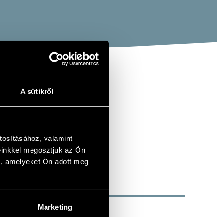
A sütikről
 SZONÁTA
tosításához, valamint
einkkel megosztjuk az Ön
l, amelyeket Ön adott meg
Marketing