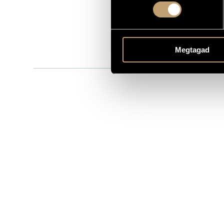
HCD 11806
KATALÓGUSSZÁMA
1977
MEGJELENÉS ÉVE
Részletes ad
RÉSZLETEK
Megtagad
Schiff Andrá
ELŐADÓK