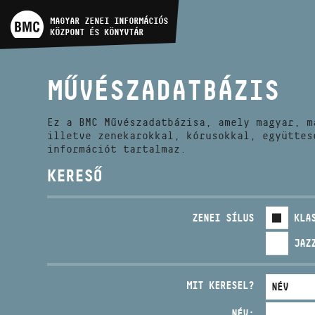
MŰVÉSZADATBÁZIS
MAGYAR ZENEI INFORMÁCIÓS
KÖZPONT ÉS KÖNYVTÁR
ZENEMŰ-ADATBÁZIS
MŰVÉSZADATBÁZIS
ZENEI KÖNYVTÁR, ONLINE
KATALÓGUS
Ez a BMC Művészadatbázisa, amely magyar, m
illetve zenekarokkal, kórusokkal, együttes
információt tartalmaz.
KERESŐ
ZENEI SÍLUS
KLA
JAZ
MIT KERESEL?
NÉV: