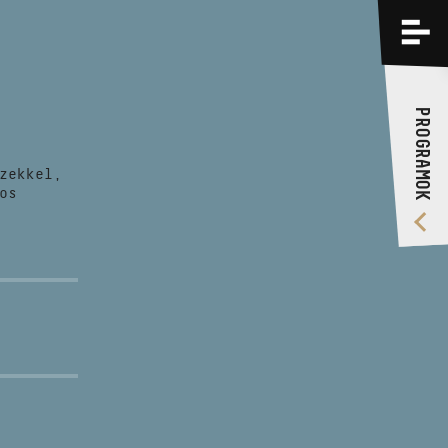
PROGRAMOK
KÉPZÉSEK
PROGRAMOK
RÓLUNK
zekkel,
VIDEÓ GALÉRIA
os