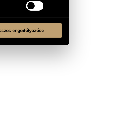
szes engedélyezése
Kulturális és Innovációs Minisztérium
Nemzeti Kulturális Alap
Ferencváros