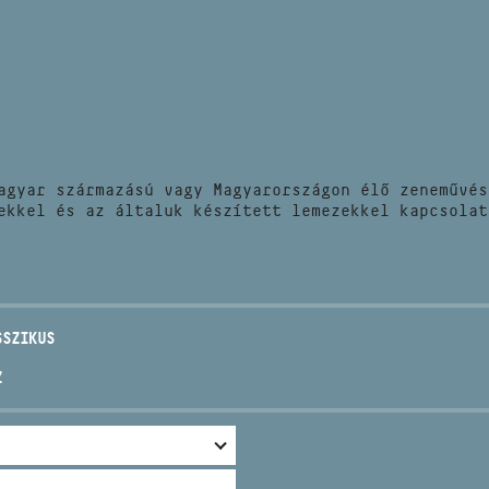
HÍREK
CÍM
VERSENYEK
EMAIL
infokozpont@bmc.hu
KIADVÁNYOK
TELEFON
agyar származású vagy Magyarországon élő zeneművés
KAPCSOLAT
ekkel és az általuk készített lemezekkel kapcsolat
NYITVA TARTÁS
SSZIKUS
Z