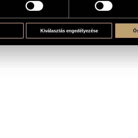
atok
Kiválasztás engedélyezése
Ös
s