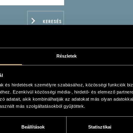
KERESÉS
Részletek
RLATTI, DOMENICO: 12
ál
ATTI, DOMENICO: 12 SONATAS)
mak és hirdetések személyre szabásához, közösségi funkciók biz
hez. Ezenkívül közösségi média-, hirdető- és elemező partner
zó adatait, akik kombinálhatják az adatokat más olyan adatokka
sznált más szolgáltatásokból gyűjtöttek.
ADATOK
Beállítások
Statisztikai