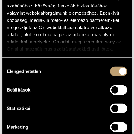
KREISLER
MŰVÉSZADATBÁZIS
szabásához, közösségi funkciók biztosításához,
(1942-1946)
valamint weboldalforgalmunk elemzéséhez. Ezenkívül
ZENEMŰ-ADATBÁZIS
közösségi média-, hirdető- és elemező partnereinkkel
Album
megosztjuk az Ön weboldalhasználatra vonatkozó
ZENEI KÖNYVTÁR, ONLINE KATALÓGUS
adatait, akik kombinálhatják az adatokat más olyan
ALAPADATOK
adatokkal, amelyeket Ön adott meg számukra vagy az
Ön által használt más szolgáltatásokból gyűjtöttek.
Naxos
KIADÓ
8.110947
KATALÓGUSSZÁMA
Hozzájárulás
2001
MEGJELENÉS
Elengedhetetlen
ÉVE
kiválasztása
Részletes adatok
RÉSZLETEK
Beállítások
Bogár István
KÖZREMŰKÖDŐK
Statisztikai
Marketing