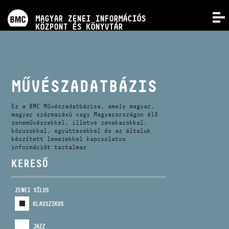
PROGRAMOK
MAGYAR ZENEI INFORMÁCIÓS
MENÜ
KÖZPONT ÉS KÖNYVTÁR
VERSENYEK
KÉPZÉSEK
MŰVÉSZADATBÁZIS
KIADVÁNYOK
Ez a BMC Művészadatbázisa, amely magyar,
magyar származású vagy Magyarországon élő
zeneművészekkel, illetve zenekarokkal,
kórusokkal, együttesekkel és az általuk
RÓLUNK
készített lemezekkel kapcsolatos
információt tartalmaz.
KERESŐ
KAPCSOLAT
ZENEI SÍLUS
VIDEÓ GALÉRIA
KLASSZIKUS
JAZZ