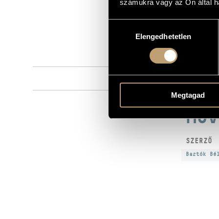
számukra vagy az Ön által ha
Naxos
KIADÓ
8.550451
KATALÓGUSSZÁMA
Hozzájárulás
Elengedhetetlen
kiválasztása
1993
MEGJELENÉS ÉVE
Részletes ad
RÉSZLETEK
Szokolay Ba
KÖZREMŰKÖDŐK
Megtagad
MŰV
SZERZŐ
Bartók Bé