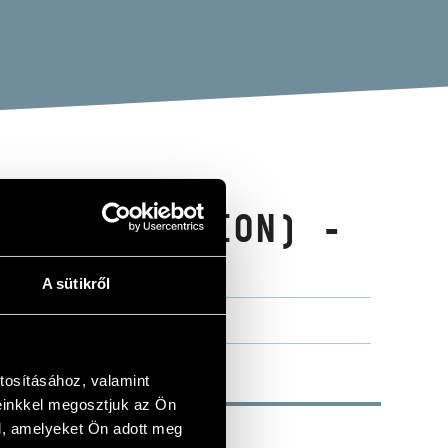
OS (SELECTION) -
 SZ.71
A sütikről
tosításához, valamint
einkkel megosztjuk az Ön
l, amelyeket Ön adott meg