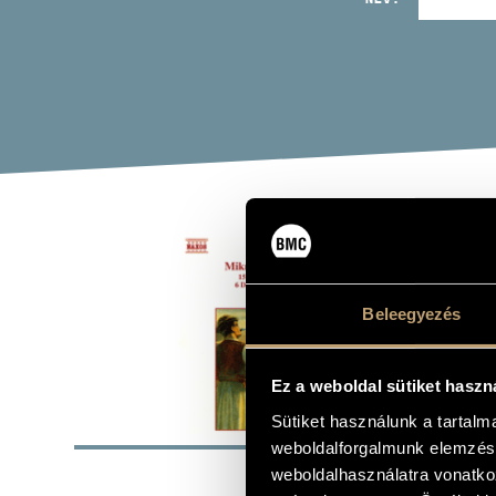
BAR
HUN
Beleegyezés
Album
Ez a weboldal sütiket haszn
ALAP
Sütiket használunk a tartal
weboldalforgalmunk elemzésé
Bartók Béla
weboldalhasználatra vonatko
SZERZŐK