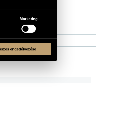
Marketing
szes engedélyezése