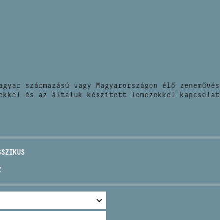
HÍREK
CÍM
VERSENYEK
EMAIL
infokozpont@bmc.hu
KIADVÁNYOK
TELEFON
agyar származású vagy Magyarországon élő zeneművés
KAPCSOLAT
ekkel és az általuk készített lemezekkel kapcsolat
NYITVA TARTÁS
SSZIKUS
Z