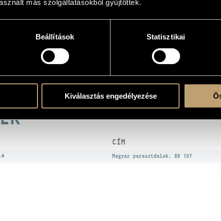
sznált más szolgáltatásokból gyűjtöttek.
Beállítások
Statisztikai
atok
lázs
Kiválasztás engedélyezése
Ös
EK
CÍM
la
Magyar parasztdalok, BB 107