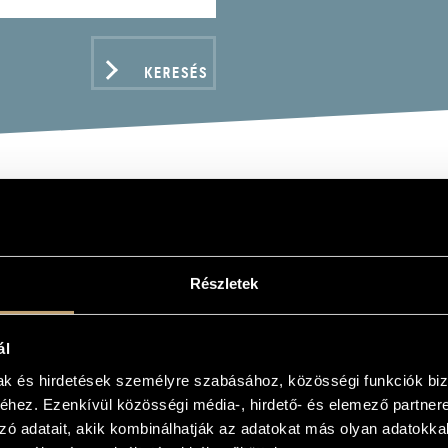
KERESÉS
TÓK, BÉLA: MIKROKOSM
GARIAN PEASANT SONGS
Részletek
ál
ADATOK
mak és hirdetések személyre szabásához, közösségi funkciók biz
hez. Ezenkívül közösségi média-, hirdető- és elemező partner
zó adatait, akik kombinálhatják az adatokat más olyan adatokka