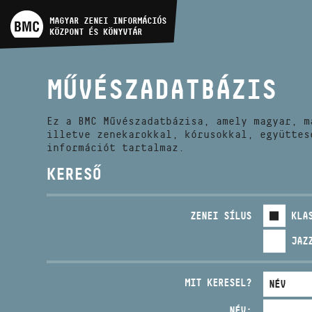
MŰVÉSZADATBÁZIS
MAGYAR ZENEI INFORMÁCIÓS
KÖZPONT ÉS KÖNYVTÁR
ZENEMŰ-ADATBÁZIS
MŰVÉSZADATBÁZIS
ZENEI KÖNYVTÁR, ONLINE
KATALÓGUS
Ez a BMC Művészadatbázisa, amely magyar, m
illetve zenekarokkal, kórusokkal, együttes
információt tartalmaz.
KERESŐ
ZENEI SÍLUS
KLA
JAZ
MIT KERESEL?
NÉV: