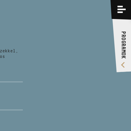
PROGRAMOK
KÉPZÉSEK
PROGRAMOK
RÓLUNK
zekkel,
VIDEÓ GALÉRIA
os