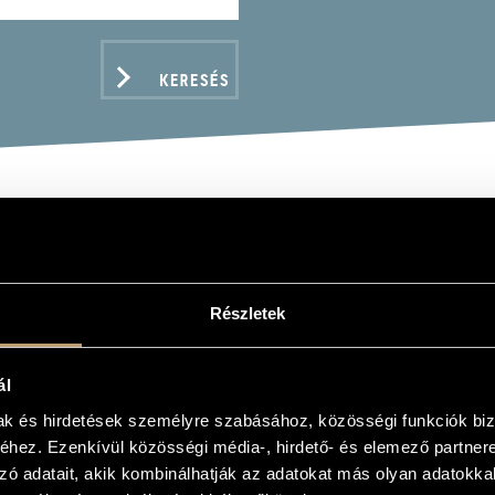
KERESÉS
TÓK, BÉLA: MIKROKOSM
Részletek
ál
ADATOK
mak és hirdetések személyre szabásához, közösségi funkciók biz
hez. Ezenkívül közösségi média-, hirdető- és elemező partner
zó adatait, akik kombinálhatják az adatokat más olyan adatokka