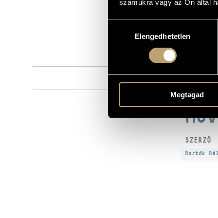
számukra vagy az Ön által ha
Naxos
KIADÓ
9.70208
KATALÓGUSSZÁMA
Hozzájárulás
Elengedhetetlen
kiválasztása
2014
MEGJELENÉS ÉVE
Részletes ad
RÉSZLETEK
Kassai Istvá
KÖZREMŰKÖDŐK
Megtagad
MŰV
SZERZŐ
Bartók Bé