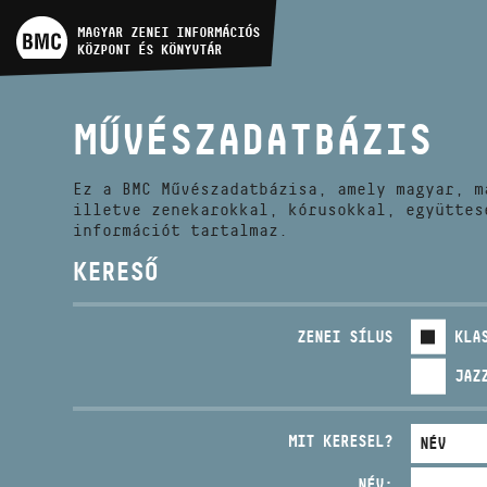
MŰVÉSZADATBÁZIS
MAGYAR ZENEI INFORMÁCIÓS
KÖZPONT ÉS KÖNYVTÁR
ZENEMŰ-ADATBÁZIS
MŰVÉSZADATBÁZIS
ZENEI KÖNYVTÁR, ONLINE
KATALÓGUS
Ez a BMC Művészadatbázisa, amely magyar, m
illetve zenekarokkal, kórusokkal, együttes
információt tartalmaz.
KERESŐ
ZENEI SÍLUS
KLA
JAZ
MIT KERESEL?
NÉV: