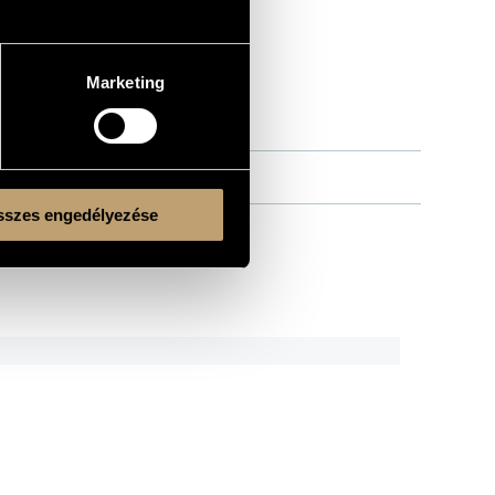
Marketing
szes engedélyezése