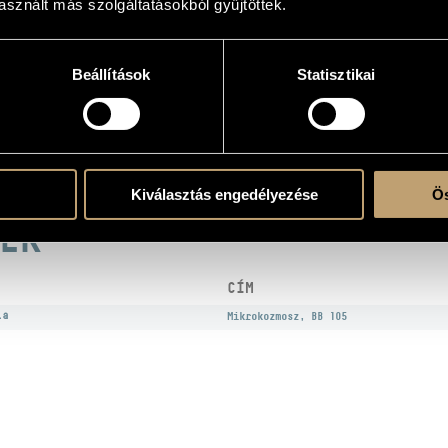
sznált más szolgáltatásokból gyűjtöttek.
Beállítások
Statisztikai
atok
n
/
Kertész Lajos
Kiválasztás engedélyezése
Ös
EK
CÍM
la
Mikrokozmosz, BB 105