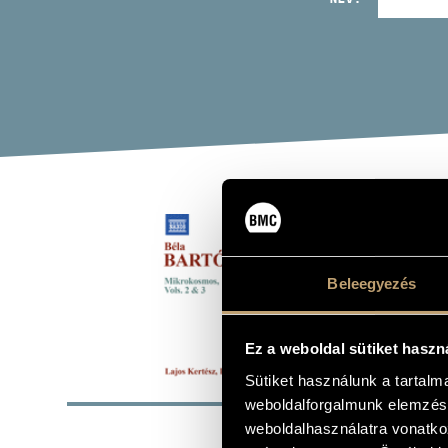
BAR
Album
Beleegyezés
Ez a weboldal sütiket haszn
ALAP
Sütiket használunk a tartal
weboldalforgalmunk elemzésé
Bartók Béla
weboldalhasználatra vonatko
SZERZŐK