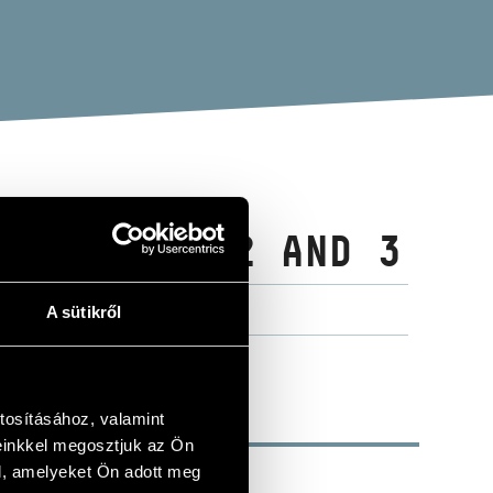
OS, VOLS. 2 AND 3
A sütikről
tosításához, valamint
einkkel megosztjuk az Ön
l, amelyeket Ön adott meg