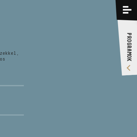
PROGRAMOK
KÉPZÉSEK
PROGRAMOK
RÓLUNK
zekkel,
VIDEÓ GALÉRIA
os