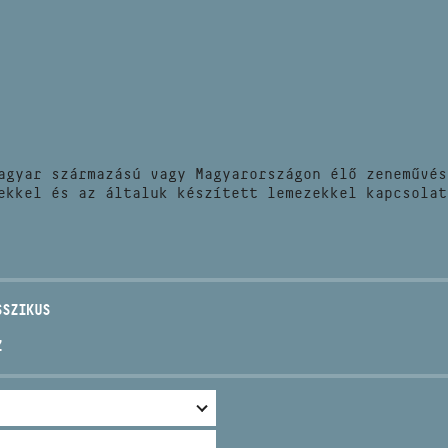
HÍREK
CÍM
VERSENYEK
EMAIL
infokozpont@bmc.hu
KIADVÁNYOK
TELEFON
agyar származású vagy Magyarországon élő zeneművés
KAPCSOLAT
ekkel és az általuk készített lemezekkel kapcsolat
NYITVA TARTÁS
SSZIKUS
Z