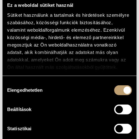
GORDONKÁRA ÉS
MŰVÉSZADATBÁZIS
Ez a weboldal sütiket használ
ZONGORÁRA
Sütiket használunk a tartalmak és hirdetések személyre
ZENEMŰ-ADATBÁZIS
(BEETHOVEN, LUDWIG VAN: SONATAS
szabásához, közösségi funkciók biztosításához,
FOR VIOLONCELLO AND PIANO)
valamint weboldalforgalmunk elemzéséhez. Ezenkívül
ZENEI KÖNYVTÁR, ONLINE KATALÓGUS
közösségi média-, hirdető- és elemező partnereinkkel
Album
megosztjuk az Ön weboldalhasználatra vonatkozó
ALAPADATOK
adatait, akik kombinálhatják az adatokat más olyan
adatokkal, amelyeket Ön adott meg számukra vagy az
Qualiton
KIADÓ
Ön által használt más szolgáltatásokból gyűjtöttek.
LPX 1282
KATALÓGUSSZÁMA
1966
MEGJELENÉS
Hozzájárulás
ÉVE
Elengedhetetlen
kiválasztása
Részletes adatok
RÉSZLETEK
Perényi Miklós
ELŐADÓK
Beállítások
LP
MEGJEGYZÉS
Carlo Zecchi - piano
TOVÁBBI
KÖZREMŰKÖDŐK
Statisztikai