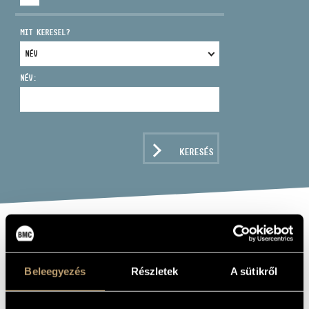
MIT KERESEL?
NÉV:
CÍM
EMAIL
infokozpont@bmc.hu
KERESÉS
TELEFON
NYITVA TARTÁS
BEETHOVEN,
LUDWIG VAN:
Beleegyezés
Részletek
A sütikről
SZONÁTÁK