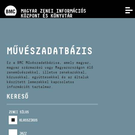
PROGRAMOK
MAGYAR ZENEI INFORMÁCIÓS
MENÜ
KÖZPONT ÉS KÖNYVTÁR
VERSENYEK
KÉPZÉSEK
MŰVÉSZADATBÁZIS
KIADVÁNYOK
Ez a BMC Művészadatbázisa, amely magyar,
magyar származású vagy Magyarországon élő
zeneművészekkel, illetve zenekarokkal,
kórusokkal, együttesekkel és az általuk
RÓLUNK
készített lemezekkel kapcsolatos
információt tartalmaz.
KERESŐ
KAPCSOLAT
ZENEI SÍLUS
VIDEÓ GALÉRIA
KLASSZIKUS
JAZZ