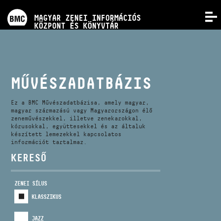
PROGRAMOK
MAGYAR ZENEI INFORMÁCIÓS
MENÜ
KÖZPONT ÉS KÖNYVTÁR
VERSENYEK
KÉPZÉSEK
MŰVÉSZADATBÁZIS
KIADVÁNYOK
Ez a BMC Művészadatbázisa, amely magyar,
magyar származású vagy Magyarországon élő
zeneművészekkel, illetve zenekarokkal,
kórusokkal, együttesekkel és az általuk
RÓLUNK
készített lemezekkel kapcsolatos
információt tartalmaz.
KERESŐ
KAPCSOLAT
ZENEI SÍLUS
VIDEÓ GALÉRIA
KLASSZIKUS
JAZZ