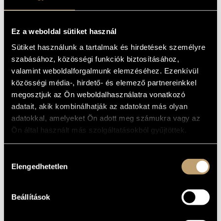
BY CARL
MŰVÉSZADATBÁZIS
TAUSIG)
ZENEMŰ-ADATBÁZIS
Ez a weboldal sütiket használ
Album
Sütiket használunk a tartalmak és hirdetések személyre
ZENEI KÖNYVTÁR, ONLINE KATALÓGUS
szabásához, közösségi funkciók biztosításához,
ALAPADATOK
valamint weboldalforgalmunk elemzéséhez. Ezenkívül
közösségi média-, hirdető- és elemező partnereinkkel
Liszt Ferenc
SZERZŐK
megosztjuk az Ön weboldalhasználatra vonatkozó
Hungaroton
KIADÓ
adatait, akik kombinálhatják az adatokat más olyan
HCD 32792
KATALÓGUSSZÁMA
adatokkal, amelyeket Ön adott meg számukra vagy az
2016
MEGJELENÉS
Ön által használt más szolgáltatásokból gyűjtöttek.
ÉVE
Részletes adatok
RÉSZLETEK
Hozzájárulás
Első felvétel
MEGJEGYZÉS
Elengedhetetlen
kiválasztása
Lajkó István
KÖZREMŰKÖDŐK
Beállítások
MŰVEK