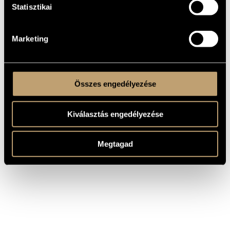
Statisztikai
SZERZŐ
CÍM
Eine Faust-Symphonie in Drei
Liszt Ferenc
Charakterbildern (S.108) / Faust-
szimfónia három képben (S.108)
Marketing
Összes engedélyezése
Kiválasztás engedélyezése
Megtagad