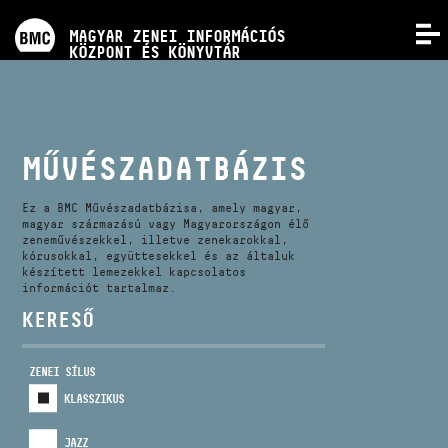
PROGRAMOK
MAGYAR ZENEI INFORMÁCIÓS
MENÜ
KÖZPONT ÉS KÖNYVTÁR
VERSENYEK
KÉPZÉSEK
MŰVÉSZADATBÁZIS
KIADVÁNYOK
Ez a BMC Művészadatbázisa, amely magyar,
magyar származású vagy Magyarországon élő
zeneművészekkel, illetve zenekarokkal,
kórusokkal, együttesekkel és az általuk
RÓLUNK
készített lemezekkel kapcsolatos
információt tartalmaz.
KERESŐ
KAPCSOLAT
ZENEI SÍLUS
VIDEÓ GALÉRIA
KLASSZIKUS
JAZZ