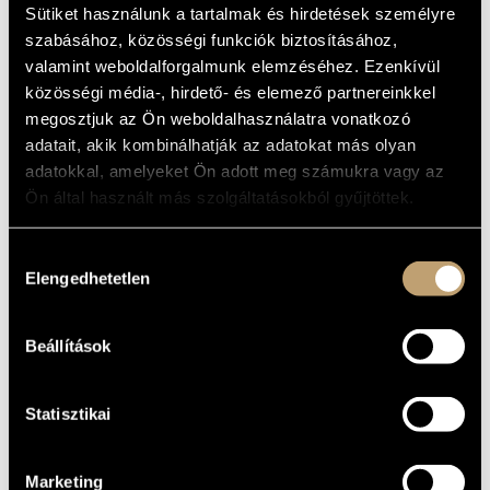
IN C (PRO
Sütiket használunk a tartalmak és hirdetések személyre
MŰVÉSZADATBÁZIS
FESTO
szabásához, közösségi funkciók biztosításához,
ZENEMŰ-ADATBÁZIS
valamint weboldalforgalmunk elemzéséhez. Ezenkívül
PASCHALIS)
közösségi média-, hirdető- és elemező partnereinkkel
ZENEI KÖNYVTÁR, ONLINE KATALÓGUS
megosztjuk az Ön weboldalhasználatra vonatkozó
Album
adatait, akik kombinálhatják az adatokat más olyan
adatokkal, amelyeket Ön adott meg számukra vagy az
ALAPADATOK
Ön által használt más szolgáltatásokból gyűjtöttek.
Hungaroton
KIADÓ
HCD 32653
KATALÓGUSSZÁMA
Hozzájárulás
Elengedhetetlen
2010
kiválasztása
MEGJELENÉS
ÉVE
Részletes adatok
RÉSZLETEK
Beállítások
Bozzai Balázs
/
Kalló Zsolt
/
Rác Gábor
/
Vályi Csilla
KÖZREMŰKÖDŐK
Statisztikai
Marketing