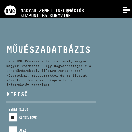
PROGRAMOK
MAGYAR ZENEI INFORMÁCIÓS
MENÜ
KÖZPONT ÉS KÖNYVTÁR
VERSENYEK
KÉPZÉSEK
MŰVÉSZADATBÁZIS
KIADVÁNYOK
Ez a BMC Művészadatbázisa, amely magyar,
magyar származású vagy Magyarországon élő
zeneművészekkel, illetve zenekarokkal,
kórusokkal, együttesekkel és az általuk
RÓLUNK
készített lemezekkel kapcsolatos
információt tartalmaz.
KERESŐ
KAPCSOLAT
ZENEI SÍLUS
VIDEÓ GALÉRIA
KLASSZIKUS
JAZZ