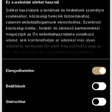
Ez a weboldal sütiket használ
MŰVÉSZADATBÁZIS
Album
Sütiket használunk a tartalmak és hirdetések személyre
ZENEMŰ-ADATBÁZIS
ALAPADATOK
szabásához, közösségi funkciók biztosításához,
valamint weboldalforgalmunk elemzéséhez. Ezenkívül
Bárdos Lajos
/
Halmos László
/
Kodály Zoltán
/
Liszt Ferenc
/
ZENEI KÖNYVTÁR, ONLINE KATALÓGUS
SZERZŐK
közösségi média-, hirdető- és elemező partnereinkkel
Sulyok Imre
megosztjuk az Ön weboldalhasználatra vonatkozó
Hungaroton
KIADÓ
adatait, akik kombinálhatják az adatokat más olyan
SLPX 31432
KATALÓGUSSZÁMA
adatokkal, amelyeket Ön adott meg számukra vagy az
1991
MEGJELENÉS
Ön által használt más szolgáltatásokból gyűjtöttek.
ÉVE
Részletes adatok 1
RÉSZLETEK
Részletes adatok 2
Hozzájárulás
Hock Bertalan
ELŐADÓK
Elengedhetetlen
kiválasztása
LP
MEGJEGYZÉS
Beállítások
Jeunesses Musicales
/
Magyar Rádió Énekkara (Hungarian
KÖZREMŰKÖDŐK
Radio Choir)
/
Nemzeti Filharmonikus Zenekar (National
Philharmonic Orchestra)
/
Andor Ilona
/
Doráti Antal
/
Elekes
Zsuzsa
/
Gergely Ferenc
/
Lehotka Gábor
/
Szabó Dénes
/
Ugrin Gábor
/
Vásárhelyi Zoltán
Statisztikai