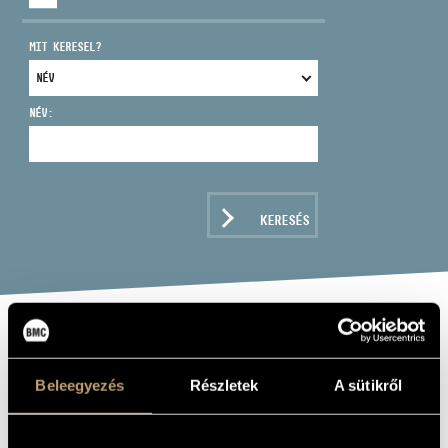
MIT KERESEL?
NÉV:
CÍM
EMAIL
infokozpont@bmc.hu
KERESÉS
TELEFON
NYITVA TARTÁS
MAGYARORSZÁG
KÖSZÖNTI II.
Beleegyezés
Részletek
A sütikről
JÁNOS PÁLT