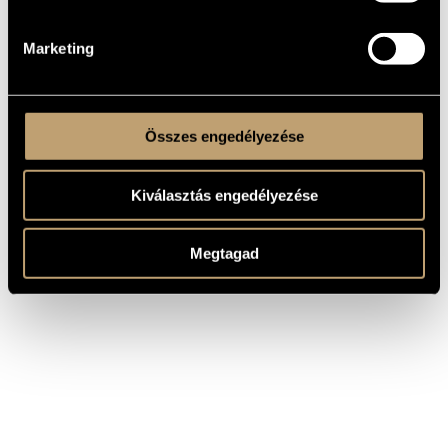
(S.259) / Ad nos, ad salutarem
undam - Fantázia és fúga (S.259)
Marketing
Összes engedélyezése
Kiválasztás engedélyezése
Megtagad