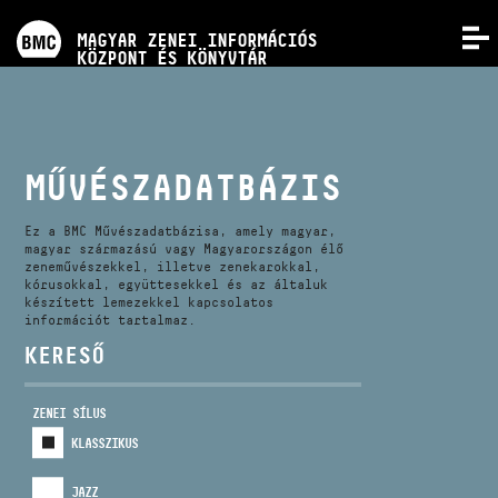
PROGRAMOK
MAGYAR ZENEI INFORMÁCIÓS
MENÜ
KÖZPONT ÉS KÖNYVTÁR
VERSENYEK
KÉPZÉSEK
MŰVÉSZADATBÁZIS
KIADVÁNYOK
Ez a BMC Művészadatbázisa, amely magyar,
magyar származású vagy Magyarországon élő
zeneművészekkel, illetve zenekarokkal,
kórusokkal, együttesekkel és az általuk
RÓLUNK
készített lemezekkel kapcsolatos
információt tartalmaz.
KERESŐ
KAPCSOLAT
ZENEI SÍLUS
VIDEÓ GALÉRIA
KLASSZIKUS
JAZZ