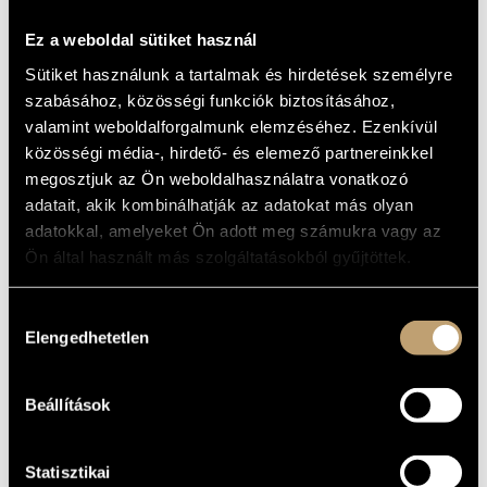
MŰVÉSZADATBÁZIS
Album
Ez a weboldal sütiket használ
ZENEMŰ-ADATBÁZIS
ALAPADATOK
Sütiket használunk a tartalmak és hirdetések személyre
szabásához, közösségi funkciók biztosításához,
Koloss István
/
Liszt Ferenc
ZENEI KÖNYVTÁR, ONLINE KATALÓGUS
SZERZŐK
valamint weboldalforgalmunk elemzéséhez. Ezenkívül
Hungaroton
KIADÓ
közösségi média-, hirdető- és elemező partnereinkkel
KATALÓGUSSZÁMA
megosztjuk az Ön weboldalhasználatra vonatkozó
1985
adatait, akik kombinálhatják az adatokat más olyan
MEGJELENÉS
ÉVE
adatokkal, amelyeket Ön adott meg számukra vagy az
Részletes adatok
RÉSZLETEK
Ön által használt más szolgáltatásokból gyűjtöttek.
Hock Bertalan
ELŐADÓK
Hozzájárulás
Baróti István
/
Gergely Ferenc
/
Koloss István
KÖZREMŰKÖDŐK
Elengedhetetlen
kiválasztása
MŰVEK
Beállítások
SZERZŐ
CÍM
Fantasie und Fuge über den Choral
Statisztikai
"Ad nos, ad salutarem undam"
Liszt Ferenc