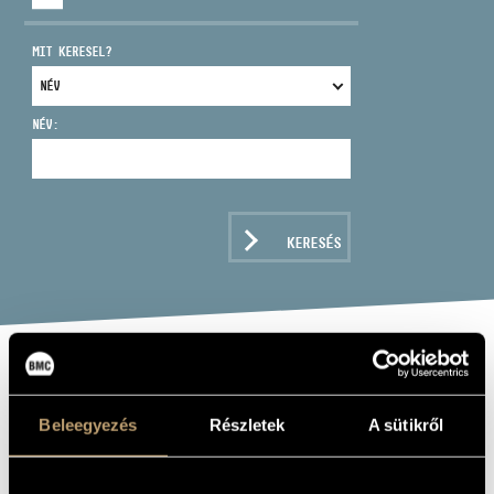
MIT KERESEL?
NÉV:
CÍM
EMAIL
infokozpont@bmc.hu
KERESÉS
TELEFON
NYITVA TARTÁS
LAJOS DUDAS,
TOMMY VIG:
Beleegyezés
Részletek
A sütikről
MISTRAL (LIVE