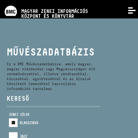
PROGRAMOK
MAGYAR ZENEI INFORMÁCIÓS
MENÜ
KÖZPONT ÉS KÖNYVTÁR
VERSENYEK
KÉPZÉSEK
MŰVÉSZADATBÁZIS
KIADVÁNYOK
Ez a BMC Művészadatbázisa, amely magyar,
magyar származású vagy Magyarországon élő
zeneművészekkel, illetve zenekarokkal,
kórusokkal, együttesekkel és az általuk
RÓLUNK
készített lemezekkel kapcsolatos
információt tartalmaz.
KERESŐ
KAPCSOLAT
ZENEI SÍLUS
VIDEÓ GALÉRIA
KLASSZIKUS
JAZZ