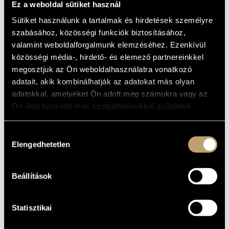
AT THE
Ez a weboldal sütiket használ
MŰVÉSZADATBÁZIS
JAZZFESTIVAL
Sütiket használunk a tartalmak és hirdetések személyre
ZENEMŰ-ADATBÁZIS
MÜNSTER)
szabásához, közösségi funkciók biztosításához,
valamint weboldalforgalmunk elemzéséhez. Ezenkívül
ZENEI KÖNYVTÁR, ONLINE KATALÓGUS
közösségi média-, hirdető- és elemező partnereinkkel
Album
megosztjuk az Ön weboldalhasználatra vonatkozó
adatait, akik kombinálhatják az adatokat más olyan
ALAPADATOK
adatokkal, amelyeket Ön adott meg számukra vagy az
Konnex Records
KIADÓ
Ön által használt más szolgáltatásokból gyűjtöttek.
ST 5013
KATALÓGUSSZÁMA
1987
MEGJELENÉS
Hozzájárulás
ÉVE
Elengedhetetlen
kiválasztása
Részletes adatok
RÉSZLETEK
Dudás Lajos
/
Vig Tommy
ELŐADÓK
Beállítások
LP
MEGJEGYZÉS
Szudy János
KÖZREMŰKÖDŐK
Statisztikai