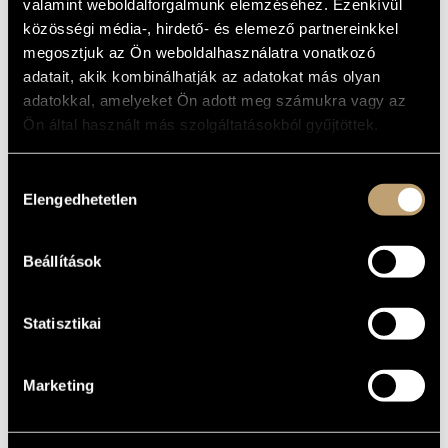
valamint weboldalforgalmunk elemzéséhez. Ezenkívül
Album
MŰVÉSZADATBÁZIS
közösségi média-, hirdető- és elemező partnereinkkel
ALAPADATOK
megosztjuk az Ön weboldalhasználatra vonatkozó
ZENEMŰ-ADATBÁZIS
adatait, akik kombinálhatják az adatokat más olyan
S*10 Records
KIADÓ
adatokkal, amelyeket Ön adott meg számukra vagy az
ZENEI KÖNYVTÁR, ONLINE KATALÓGUS
KATALÓGUSSZÁMA
Ön által használt más szolgáltatásokból gyűjtöttek.
2011
MEGJELENÉS
ÉVE
Hozzájárulás
Részletes adatok
RÉSZLETEK
Elengedhetetlen
kiválasztása
Ágoston Béla
KÖZREMŰKÖDŐK
Beállítások
Statisztikai
Marketing