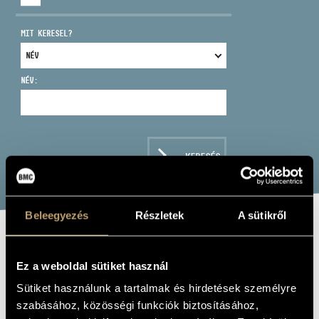
MIT KERESEL?
NÉV:
CÍM
EMAIL
infokozpont@bmc.hu
KERESÉS
TELEFON
NYITVA TARTÁS
Beleegyezés
Részletek
A sütikről
ÁGOSTON FRIÓ:
Ez a weboldal sütiket használ
PARÁZSSZŐNYEG
Sütiket használunk a tartalmak és hirdetések személyre
(ÁGOSTON FRIÓ: EMBERCARPET)
szabásához, közösségi funkciók biztosításához,