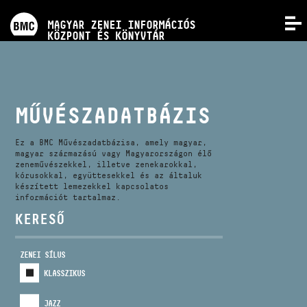
PROGRAMOK
MAGYAR ZENEI INFORMÁCIÓS
MENÜ
KÖZPONT ÉS KÖNYVTÁR
VERSENYEK
KÉPZÉSEK
MŰVÉSZADATBÁZIS
KIADVÁNYOK
Ez a BMC Művészadatbázisa, amely magyar,
magyar származású vagy Magyarországon élő
zeneművészekkel, illetve zenekarokkal,
kórusokkal, együttesekkel és az általuk
RÓLUNK
készített lemezekkel kapcsolatos
információt tartalmaz.
KERESŐ
KAPCSOLAT
ZENEI SÍLUS
VIDEÓ GALÉRIA
KLASSZIKUS
JAZZ