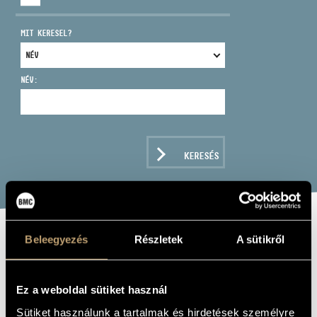
MIT KERESEL?
NÉV:
CÍM
EMAIL
infokozpont@bmc.hu
KERESÉS
TELEFON
NYITVA TARTÁS
Beleegyezés
Részletek
A sütikről
PÁL VASVÁRI:
PÁL VASVÁRI
Ez a weboldal sütiket használ
FEATURING IN
Sütiket használunk a tartalmak és hirdetések személyre