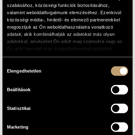
LINE GROUP
MŰVÉSZADATBÁZIS
szabásához, közösségi funkciók biztosításához,
valamint weboldalforgalmunk elemzéséhez. Ezenkívül
Album
ZENEMŰ-ADATBÁZIS
közösségi média-, hirdető- és elemező partnereinkkel
megosztjuk az Ön weboldalhasználatra vonatkozó
ALAPADATOK
ZENEI KÖNYVTÁR, ONLINE KATALÓGUS
adatait, akik kombinálhatják az adatokat más olyan
Zsolt Audio
adatokkal, amelyeket Ön adott meg számukra vagy az
KIADÓ
Ön által használt más szolgáltatásokból gyűjtöttek.
PV 492
KATALÓGUSSZÁMA
1992
MEGJELENÉS
ÉVE
Hozzájárulás
Részletes adatok
Elengedhetetlen
RÉSZLETEK
kiválasztása
Vasvári Pál
ELŐADÓK
Beállítások
Csepregi Gyula
/
Solti János
/
Tóth Gyula
/
Zsoldos Béla
KÖZREMŰKÖDŐK
Statisztikai
Marketing