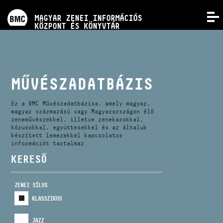
PROGRAMOK
MAGYAR ZENEI INFORMÁCIÓS
MENÜ
KÖZPONT ÉS KÖNYVTÁR
VERSENYEK
KÉPZÉSEK
MŰVÉSZADATBÁZIS
KIADVÁNYOK
Ez a BMC Művészadatbázisa, amely magyar,
magyar származású vagy Magyarországon élő
zeneművészekkel, illetve zenekarokkal,
kórusokkal, együttesekkel és az általuk
RÓLUNK
készített lemezekkel kapcsolatos
információt tartalmaz.
KERESŐ
KAPCSOLAT
ZENEI SÍLUS
VIDEÓ GALÉRIA
KLASSZIKUS
JAZZ