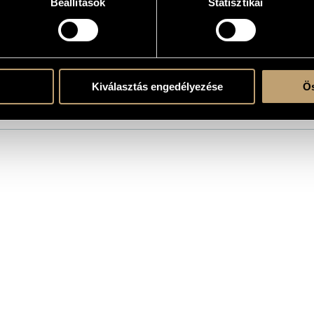
Beállítások
Statisztikai
atok
Kiválasztás engedélyezése
Ös
Band