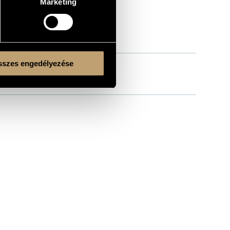
Marketing
szes engedélyezése