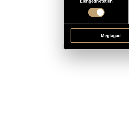
Elengedhetetlen
kiválasztása
NV900190
KATALÓGUSSZÁMA
2006
MEGJELENÉS ÉVE
Részletes ad
RÉSZLETEK
Megtagad
Dés András
KÖZREMŰKÖDŐK
Tony Gatlif 
TOVÁBBI KÖZREMŰKÖDŐK