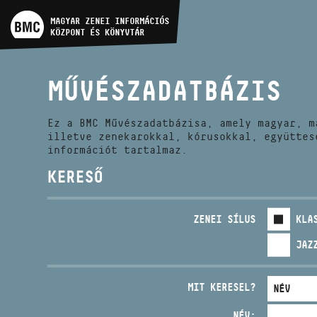
MŰVÉSZADATBÁZIS
MAGYAR ZENEI INFORMÁCIÓS
KÖZPONT ÉS KÖNYVTÁR
ZENEMŰ-ADATBÁZIS
MŰVÉSZADATBÁZIS
ZENEI KÖNYVTÁR, ONLINE
KATALÓGUS
Ez a BMC Művészadatbázisa, amely magyar, m
illetve zenekarokkal, kórusokkal, együttes
információt tartalmaz.
KERESŐ
ZENEI SÍLUS
KLA
JAZ
MIT KERESEL?
NÉV: