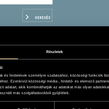
KERESÉS
Részletek
NSYLVANIA
ál
mak és hirdetések személyre szabásához, közösségi funkciók biz
hez. Ezenkívül közösségi média-, hirdető- és elemező partner
zó adatait, akik kombinálhatják az adatokat más olyan adatokka
ADATOK
sznált más szolgáltatásokból gyűjtöttek.