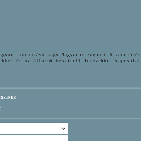
HÍREK
CÍM
VERSENYEK
EMAIL
infokozpont@bmc.hu
KIADVÁNYOK
TELEFON
agyar származású vagy Magyarországon élő zeneművés
KAPCSOLAT
ekkel és az általuk készített lemezekkel kapcsolat
NYITVA TARTÁS
SSZIKUS
Z