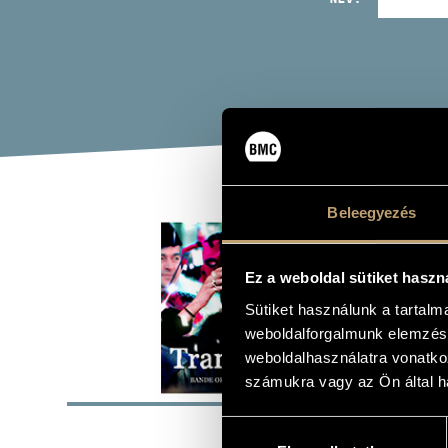
Beleegyezés
TRA
Ez a weboldal sütiket haszn
Album
Sütiket használunk a tartal
weboldalforgalmunk elemzésé
weboldalhasználatra vonatko
ALAP
számukra vagy az Ön által ha
Hozzájárulás
naive
KIADÓ