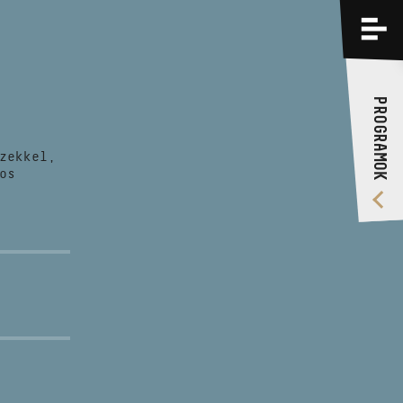
PROGRAMOK
KÉPZÉSEK
PROGRAMOK
RÓLUNK
zekkel,
VIDEÓ GALÉRIA
os