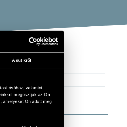
A sütikről
tosításához, valamint
einkkel megosztjuk az Ön
l, amelyeket Ön adott meg