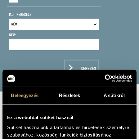
MIT KERESEL?
NÉV:
CÍM
EMAIL
infokozpont@bmc.hu
KERESÉS
TELEFON
NYITVA TARTÁS
Beleegyezés
Részletek
A sütikről
SZALÓKI ÁGI:
HALLGATÓ
Ez a weboldal sütiket használ
Sütiket használunk a tartalmak és hirdetések személyre
(SZALÓKI ÁGI: LAMENT)
szabásához, közösségi funkciók biztosításához,