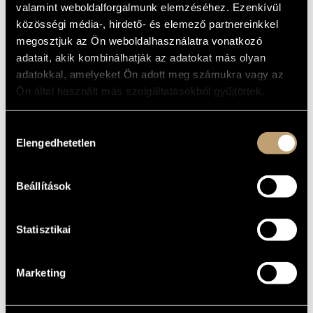
Album
valamint weboldalforgalmunk elemzéséhez. Ezenkívül
MŰVÉSZADATBÁZIS
közösségi média-, hirdető- és elemező partnereinkkel
ALAPADATOK
megosztjuk az Ön weboldalhasználatra vonatkozó
ZENEMŰ-ADATBÁZIS
adatait, akik kombinálhatják az adatokat más olyan
FolkEurópa
KIADÓ
ZENEI KÖNYVTÁR, ONLINE KATALÓGUS
adatokkal, amelyeket Ön adott meg számukra vagy az
FECD020
KATALÓGUSSZÁMA
Ön által használt más szolgáltatásokból gyűjtöttek.
2005
MEGJELENÉS
ÉVE
Hozzájárulás
Részletes adatok
RÉSZLETEK
Elengedhetetlen
kiválasztása
Bacsó Kristóf
/
Balázs József
/
Barcza Horváth József
/
Dés
KÖZREMŰKÖDŐK
András
/
Lamm Dávid
/
Szalóki Ági
Beállítások
Statisztikai
Marketing