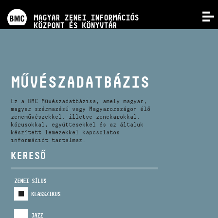
PROGRAMOK
MAGYAR ZENEI INFORMÁCIÓS
MENÜ
KÖZPONT ÉS KÖNYVTÁR
VERSENYEK
KÉPZÉSEK
MŰVÉSZADATBÁZIS
KIADVÁNYOK
Ez a BMC Művészadatbázisa, amely magyar,
magyar származású vagy Magyarországon élő
zeneművészekkel, illetve zenekarokkal,
kórusokkal, együttesekkel és az általuk
RÓLUNK
készített lemezekkel kapcsolatos
információt tartalmaz.
KERESŐ
KAPCSOLAT
ZENEI SÍLUS
VIDEÓ GALÉRIA
KLASSZIKUS
JAZZ