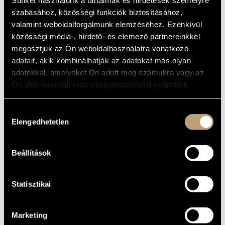
CELLO CONCERTO
MŰVÉSZADATBÁZIS
szabásához, közösségi funkciók biztosításához,
valamint weboldalforgalmunk elemzéséhez. Ezenkívül
Album
ZENEMŰ-ADATBÁZIS
közösségi média-, hirdető- és elemező partnereinkkel
ALAPADATOK
megosztjuk az Ön weboldalhasználatra vonatkozó
ZENEI KÖNYVTÁR, ONLINE KATALÓGUS
adatait, akik kombinálhatják az adatokat más olyan
CPO
KIADÓ
adatokkal, amelyeket Ön adott meg számukra vagy az
1239848
KATALÓGUSSZÁMA
Ön által használt más szolgáltatásokból gyűjtöttek.
2012
MEGJELENÉS
ÉVE
Hozzájárulás
Részletes adatok
RÉSZLETEK
Elengedhetetlen
kiválasztása
Várdai István
ELŐADÓK
Camerata Schweiz
TOVÁBBI
Beállítások
Howard Griffiths
KÖZREMŰKÖDŐK
Statisztikai
Marketing