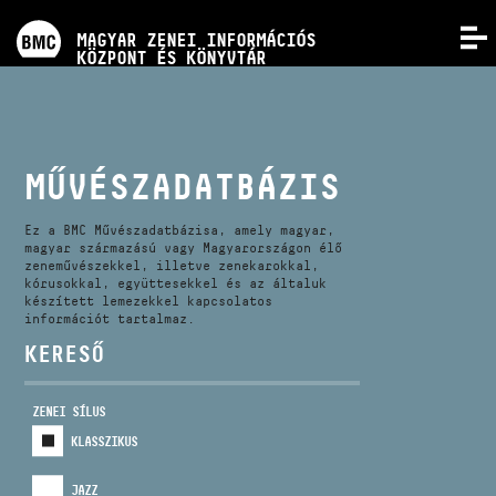
PROGRAMOK
MAGYAR ZENEI INFORMÁCIÓS
MENÜ
KÖZPONT ÉS KÖNYVTÁR
VERSENYEK
KÉPZÉSEK
MŰVÉSZADATBÁZIS
KIADVÁNYOK
Ez a BMC Művészadatbázisa, amely magyar,
magyar származású vagy Magyarországon élő
zeneművészekkel, illetve zenekarokkal,
kórusokkal, együttesekkel és az általuk
RÓLUNK
készített lemezekkel kapcsolatos
információt tartalmaz.
KERESŐ
KAPCSOLAT
ZENEI SÍLUS
VIDEÓ GALÉRIA
KLASSZIKUS
JAZZ