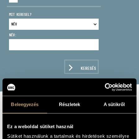
MIT KERESEL?
NÉV:
CÍM
EMAIL
infokozpont@bmc.hu
KERESÉS
TELEFON
NYITVA TARTÁS
Beleegyezés
Részletek
A sütikről
SZILÁRD MEZEI
PIANO QUARTET:
Ez a weboldal sütiket használ
LIVE IN
Sütiket használunk a tartalmak és hirdetések személyre