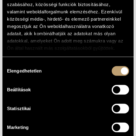
MAGYARKANIZSA
MŰVÉSZADATBÁZIS
szabásához, közösségi funkciók biztosításához,
(SZILÁRD MEZEI PIANO QUARTET:
valamint weboldalforgalmunk elemzéséhez. Ezenkívül
LIVE IN MAGYARKANIZSA)
ZENEMŰ-ADATBÁZIS
közösségi média-, hirdető- és elemező partnereinkkel
megosztjuk az Ön weboldalhasználatra vonatkozó
Album
ZENEI KÖNYVTÁR, ONLINE KATALÓGUS
adatait, akik kombinálhatják az adatokat más olyan
ALAPADATOK
adatokkal, amelyeket Ön adott meg számukra vagy az
Ön által használt más szolgáltatásokból gyűjtöttek.
GyőrFree
KIADÓ
SM001
KATALÓGUSSZÁMA
Hozzájárulás
2008
MEGJELENÉS
Elengedhetetlen
kiválasztása
ÉVE
Részletes adatok
RÉSZLETEK
Beállítások
Mezei Szilárd
ELŐADÓK
Statisztikai
Marketing