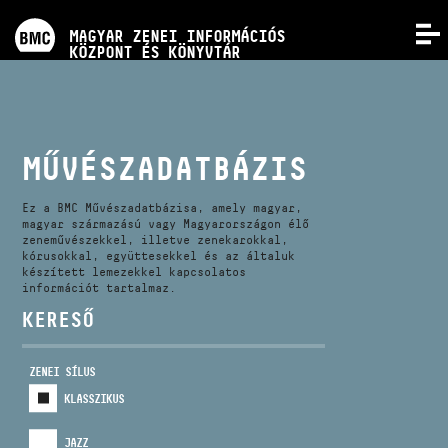
PROGRAMOK
MAGYAR ZENEI INFORMÁCIÓS
MENÜ
KÖZPONT ÉS KÖNYVTÁR
VERSENYEK
KÉPZÉSEK
MŰVÉSZADATBÁZIS
KIADVÁNYOK
Ez a BMC Művészadatbázisa, amely magyar,
magyar származású vagy Magyarországon élő
zeneművészekkel, illetve zenekarokkal,
kórusokkal, együttesekkel és az általuk
RÓLUNK
készített lemezekkel kapcsolatos
információt tartalmaz.
KERESŐ
KAPCSOLAT
ZENEI SÍLUS
VIDEÓ GALÉRIA
KLASSZIKUS
JAZZ