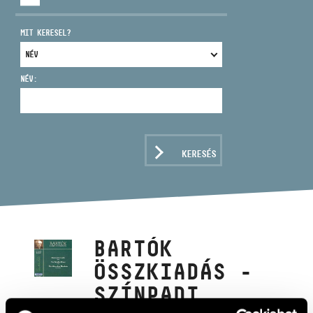
MIT KERESEL?
NÉV:
CÍM
EMAIL
infokozpont@bmc.hu
KERESÉS
TELEFON
NYITVA TARTÁS
BARTÓK
ÖSSZKIADÁS -
SZÍNPADI