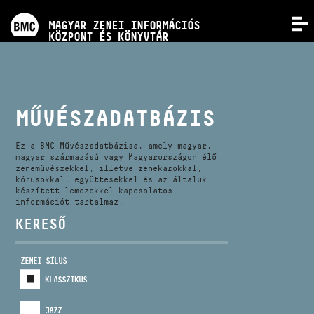
PROGRAMOK
MAGYAR ZENEI INFORMÁCIÓS
MENÜ
KÖZPONT ÉS KÖNYVTÁR
VERSENYEK
KÉPZÉSEK
MŰVÉSZADATBÁZIS
KIADVÁNYOK
Ez a BMC Művészadatbázisa, amely magyar,
magyar származású vagy Magyarországon élő
zeneművészekkel, illetve zenekarokkal,
kórusokkal, együttesekkel és az általuk
RÓLUNK
készített lemezekkel kapcsolatos
információt tartalmaz.
KERESŐ
KAPCSOLAT
ZENEI SÍLUS
VIDEÓ GALÉRIA
KLASSZIKUS
JAZZ