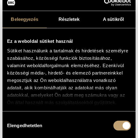
MŰVEK: A
MŰVÉSZADATBÁZIS
KÉKSZAKÁLLÚ
ZENEMŰ-ADATBÁZIS
HERCEG VÁRA; A
Beleegyezés
Részletek
A sütikről
CSODÁLATOS
ZENEI KÖNYVTÁR, ONLINE KATALÓGUS
MANDARIN; A
Ez a weboldal sütiket használ
FÁBÓL FARAGOTT
Sütiket használunk a tartalmak és hirdetések személyre
szabásához, közösségi funkciók biztosításához,
KIRÁLYFI
valamint weboldalforgalmunk elemzéséhez. Ezenkívül
(BARTÓK COMPLETE EDITION -
közösségi média-, hirdető- és elemező partnereinkkel
BLUEBARDS CASTLE; THE WOODEN
megosztjuk az Ön weboldalhasználatra vonatkozó
PRINCE; THE MIRACOULOS
MANDARIN)
adatait, akik kombinálhatják az adatokat más olyan
adatokkal, amelyeket Ön adott meg számukra vagy az
Album
Ön által használt más szolgáltatásokból gyűjtöttek.
ALAPADATOK
Hozzájárulás
Bartók Béla
SZERZŐK
Elengedhetetlen
kiválasztása
Hungaroton
KIADÓ