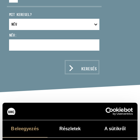
MIT KERESEL?
NÉV:
CÍM
EMAIL
infokozpont@bmc.hu
KERESÉS
TELEFON
NYITVA TARTÁS
ÉTUDES POUR
PIANO
Beleegyezés
Részletek
A sütikről
Album