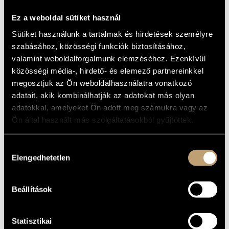
MŰVÉSZADATBÁZIS
ALAPADATOK
Ez a weboldal sütiket használ
ZENEMŰ-ADATBÁZIS
Sütiket használunk a tartalmak és hirdetések személyre
Ligeti György
SZERZŐK
szabásához, közösségi funkciók biztosításához,
Wergo
KIADÓ
ZENEI KÖNYVTÁR, ONLINE KATALÓGUS
valamint weboldalforgalmunk elemzéséhez. Ezenkívül
WER 67632
KATALÓGUSSZÁMA
közösségi média-, hirdető- és elemező partnereinkkel
2012
MEGJELENÉS
megosztjuk az Ön weboldalhasználatra vonatkozó
ÉVE
adatait, akik kombinálhatják az adatokat más olyan
Részletes adatok
RÉSZLETEK
adatokkal, amelyeket Ön adott meg számukra vagy az
Ön által használt más szolgáltatásokból gyűjtöttek.
Thomas Hell - piano
TOVÁBBI
KÖZREMŰKÖDŐK
Hozzájárulás
MŰVEK
Elengedhetetlen
kiválasztása
SZERZŐ
CÍM
Beállítások
Études pour piano - Deuxième livre
Ligeti György
/ Zongoraetűdök - II. füzet
Études pour piano - Premier livre
Ligeti György
/ Zongoraetűdök - I. füzet
Statisztikai
Études pour piano - Troisième