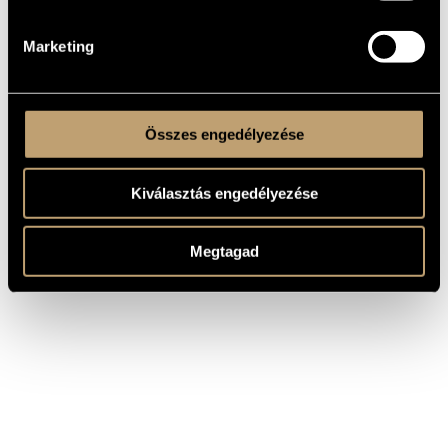
Ligeti György
livre / Zongoraetűdök - III. füzet
Marketing
Összes engedélyezése
Kiválasztás engedélyezése
Megtagad