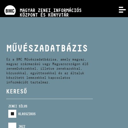
PROGRAMOK
MAGYAR ZENEI INFORMÁCIÓS
MENÜ
KÖZPONT ÉS KÖNYVTÁR
VERSENYEK
KÉPZÉSEK
MŰVÉSZADATBÁZIS
KIADVÁNYOK
Ez a BMC Művészadatbázisa, amely magyar,
magyar származású vagy Magyarországon élő
zeneművészekkel, illetve zenekarokkal,
kórusokkal, együttesekkel és az általuk
RÓLUNK
készített lemezekkel kapcsolatos
információt tartalmaz.
KERESŐ
KAPCSOLAT
ZENEI SÍLUS
VIDEÓ GALÉRIA
KLASSZIKUS
JAZZ