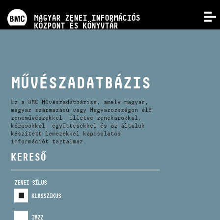
PROGRAMOK
MAGYAR ZENEI INFORMÁCIÓS
MENÜ
KÖZPONT ÉS KÖNYVTÁR
VERSENYEK
KÉPZÉSEK
MŰVÉSZADATBÁZIS
KIADVÁNYOK
Ez a BMC Művészadatbázisa, amely magyar,
magyar származású vagy Magyarországon élő
zeneművészekkel, illetve zenekarokkal,
kórusokkal, együttesekkel és az általuk
RÓLUNK
készített lemezekkel kapcsolatos
információt tartalmaz.
KERESŐ
KAPCSOLAT
ZENEI SÍLUS
VIDEÓ GALÉRIA
KLASSZIKUS
JAZZ