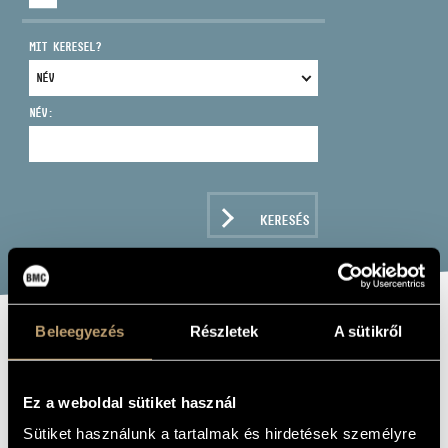
MIT KERESEL?
NÉV:
CÍM
EMAIL
infokozpont@bmc.hu
KERESÉS
TELEFON
NYITVA TARTÁS
Beleegyezés
Részletek
A sütikről
POPPING
BOPPING
Ez a weboldal sütiket használ
Sütiket használunk a tartalmak és hirdetések személyre
Album