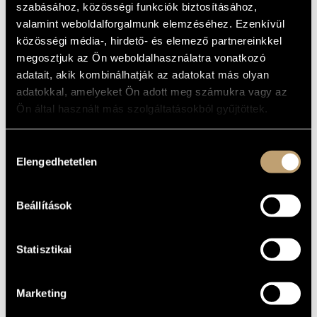
szabásához, közösségi funkciók biztosításához,
MŰVÉSZADATBÁZIS
ALAPADATOK
valamint weboldalforgalmunk elemzéséhez. Ezenkívül
közösségi média-, hirdető- és elemező partnereinkkel
ZENEMŰ-ADATBÁZIS
BMC Records
KIADÓ
megosztjuk az Ön weboldalhasználatra vonatkozó
BMC CD 191
KATALÓGUSSZÁMA
ZENEI KÖNYVTÁR, ONLINE KATALÓGUS
adatait, akik kombinálhatják az adatokat más olyan
2011
MEGJELENÉS
adatokkal, amelyeket Ön adott meg számukra vagy az
ÉVE
Ön által használt más szolgáltatásokból gyűjtöttek.
Részletes adatok
RÉSZLETEK
Tóth Viktor
ELŐADÓK
Hozzájárulás
Elengedhetetlen
kiválasztása
Szandai Mátyás
KÖZREMŰKÖDŐK
Bart Maris - trumpet, effects
TOVÁBBI
Robert Mehmet Ikiz - drums
KÖZREMŰKÖDŐK
László Válik - mixing and live effects
Beállítások
Statisztikai
Marketing