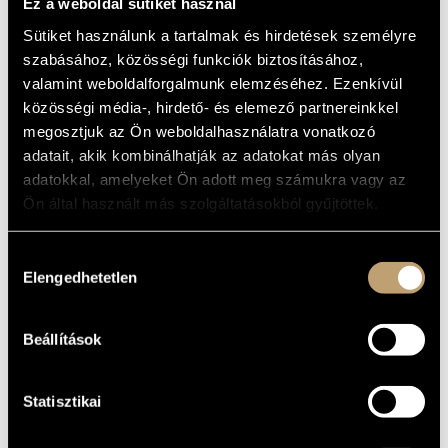
MŰVEK
Ez a weboldal sütiket használ
MŰVÉSZADATBÁZIS
(WORKS FOR CHILDREN'S AND YOUTH
Sütiket használunk a tartalmak és hirdetések személyre
STRING ORCHESTRTA)
ZENEMŰ-ADATBÁZIS
szabásához, közösségi funkciók biztosításához,
valamint weboldalforgalmunk elemzéséhez. Ezenkívül
Album
ZENEI KÖNYVTÁR, ONLINE KATALÓGUS
közösségi média-, hirdető- és elemező partnereinkkel
megosztjuk az Ön weboldalhasználatra vonatkozó
ALAPADATOK
adatait, akik kombinálhatják az adatokat más olyan
Editio Musica Budapest
KIADÓ
adatokkal, amelyeket Ön adott meg számukra vagy az
EMB 80 143
Ön által használt más szolgáltatásokból gyűjtöttek.
KATALÓGUSSZÁMA
2007
MEGJELENÉS
ÉVE
Hozzájárulás
Részletes adatok
RÉSZLETEK
Elengedhetetlen
kiválasztása
Budapest-Hegyvidéki Kamarazenekar (Budapest-Highlands
KÖZREMŰKÖDŐK
Chamber Orchestra)
/
Gémesi Géza
/
Somogyi-Tóth Dániel
/
Soós András
Beállítások
Children's Orchestra of the György Solti Music School
TOVÁBBI
String Orchestra of the György Solti Music School
KÖZREMŰKÖDŐK
Gyöngyi Szalados - conductor
Statisztikai