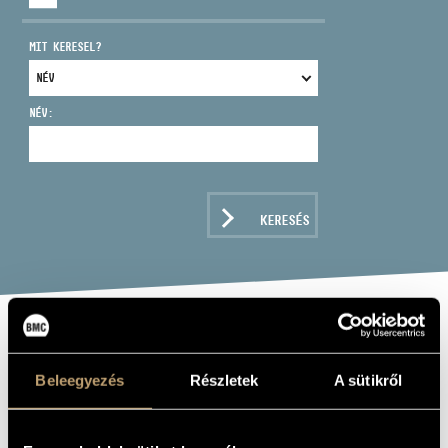
MIT KERESEL?
NÉV:
CÍM
EMAIL
infokozpont@bmc.hu
KERESÉS
TELEFON
NYITVA TARTÁS
GYERMEK - ÉS
IFJÚSÁGI
Beleegyezés
Részletek
A sütikről
VONÓSZENEKARI