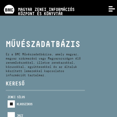
PROGRAMOK
MAGYAR ZENEI INFORMÁCIÓS
MENÜ
KÖZPONT ÉS KÖNYVTÁR
VERSENYEK
KÉPZÉSEK
MŰVÉSZADATBÁZIS
KIADVÁNYOK
Ez a BMC Művészadatbázisa, amely magyar,
magyar származású vagy Magyarországon élő
zeneművészekkel, illetve zenekarokkal,
kórusokkal, együttesekkel és az általuk
RÓLUNK
készített lemezekkel kapcsolatos
információt tartalmaz.
KERESŐ
KAPCSOLAT
ZENEI SÍLUS
VIDEÓ GALÉRIA
KLASSZIKUS
JAZZ