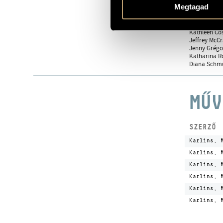
Alison Attar 
Megtagad
Nicholos Hof
Kathryn Steel
Paul Bowman
Kathleen Cost
Jeffrey McCr
Jenny Grégoir
Katharina R
Diana Schmü
MŰV
SZERZŐ
Karlins, 
Karlins, 
Karlins, 
Karlins, 
Karlins, 
Karlins, 