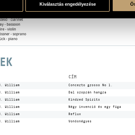
- harp
Kiválasztás engedélyezése
Ös
meister - bassoon
y - viola
 - guitar
ello - clarinet
ay - bassoon
e - violin
össner - soprano
ck - piano
EK
CÍM
M. William
Concerto grosso No 1.
M. William
Dal szoprán hangra
M. William
Kindred Spirits
M. William
Négy invenció és egy fúga
M. William
Reflux
M. William
Vonósnégyes