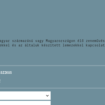
HÍREK
CÍM
VERSENYEK
EMAIL
infokozpont@bmc.hu
KIADVÁNYOK
TELEFON
agyar származású vagy Magyarországon élő zeneművés
KAPCSOLAT
ekkel és az általuk készített lemezekkel kapcsolat
NYITVA TARTÁS
SSZIKUS
Z