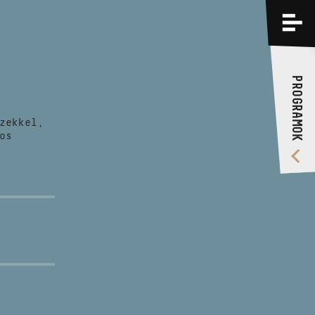
PROGRAMOK
KÉPZÉSEK
PROGRAMOK
RÓLUNK
zekkel,
VIDEÓ GALÉRIA
os