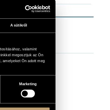
A sütikről
tosításához, valamint
einkkel megosztjuk az Ön
l, amelyeket Ön adott meg
Marketing