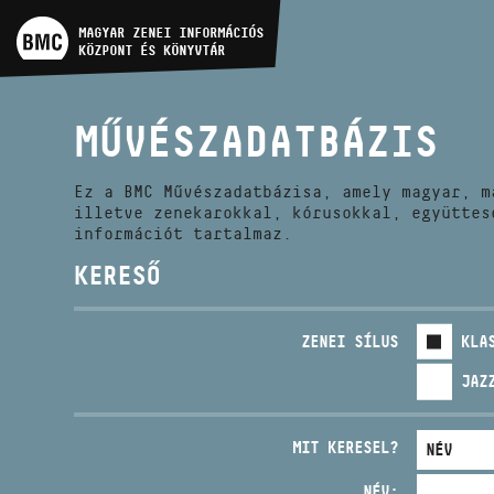
MŰVÉSZADATBÁZIS
MAGYAR ZENEI INFORMÁCIÓS
KÖZPONT ÉS KÖNYVTÁR
ZENEMŰ-ADATBÁZIS
MŰVÉSZADATBÁZIS
ZENEI KÖNYVTÁR, ONLINE
KATALÓGUS
Ez a BMC Művészadatbázisa, amely magyar, m
illetve zenekarokkal, kórusokkal, együttes
információt tartalmaz.
KERESŐ
ZENEI SÍLUS
KLA
JAZ
MIT KERESEL?
NÉV: