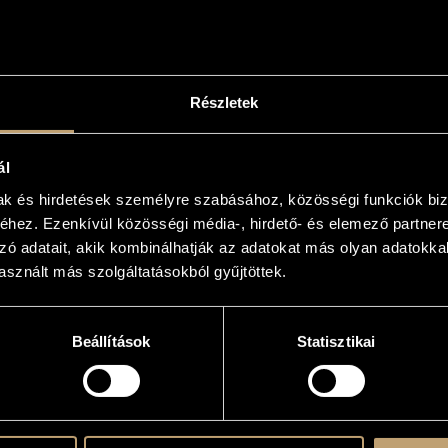
ADATOK
Részletek
ál
atok
mak és hirdetések személyre szabásához, közösségi funkciók biz
hez. Ezenkívül közösségi média-, hirdető- és elemező partner
rtet
/
Barnácz Erzsébet
/
Pólus László
/
Somogyi Péter
/
Tóth Balázs
zó adatait, akik kombinálhatják az adatokat más olyan adatokka
sznált más szolgáltatásokból gyűjtöttek.
n University Symphonic Wind Ensemble
inos - mandolin
orf - oboe
an - trombone
Beállítások
Statisztikai
ney - piccolo
tzky - double bass
ey - flute
lly - french horn
es - cello
man - alto flute