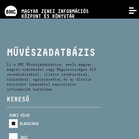
PROGRAMOK
MAGYAR ZENEI INFORMÁCIÓS
MENÜ
KÖZPONT ÉS KÖNYVTÁR
VERSENYEK
KÉPZÉSEK
MŰVÉSZADATBÁZIS
KIADVÁNYOK
Ez a BMC Művészadatbázisa, amely magyar,
magyar származású vagy Magyarországon élő
zeneművészekkel, illetve zenekarokkal,
kórusokkal, együttesekkel és az általuk
RÓLUNK
készített lemezekkel kapcsolatos
információt tartalmaz.
KERESŐ
KAPCSOLAT
ZENEI SÍLUS
VIDEÓ GALÉRIA
KLASSZIKUS
JAZZ