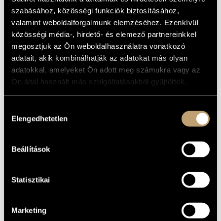
MŰVÉSZADATBÁZIS
Album
szabásához, közösségi funkciók biztosításához,
valamint weboldalforgalmunk elemzéséhez. Ezenkívül
ZENEMŰ-ADATBÁZIS
ALAPADATOK
közösségi média-, hirdető- és elemező partnereinkkel
megosztjuk az Ön weboldalhasználatra vonatkozó
Dubrovay László
/
Láng István
ZENEI KÖNYVTÁR, ONLINE KATALÓGUS
SZERZŐK
adatait, akik kombinálhatják az adatokat más olyan
Hungaroton
KIADÓ
adatokkal, amelyeket Ön adott meg számukra vagy az
HCD 31642
KATALÓGUSSZÁMA
Ön által használt más szolgáltatásokból gyűjtöttek.
1996
MEGJELENÉS
ÉVE
Hozzájárulás
Részletes adatok
RÉSZLETEK
Elengedhetetlen
kiválasztása
Bazsinka József
ELŐADÓK
Colding-Jorgensen/Dubrovay/ Hilprecht/Kraft/Láng/
TOVÁBBI
Beállítások
Lippe/Pendereci/Persichetti/
SZERZŐK,
Stevens
MŰVEK
Statisztikai
Marketing