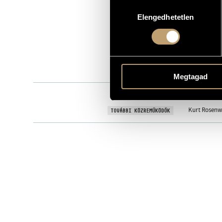
Hozzájárulás
S144-21322-
KATALÓGUSSZÁMA
Elengedhetetlen
kiválasztása
2007
MEGJELENÉS ÉVE
Részletes ad
RÉSZLETEK
Részletes ad
Részletes ad
Szabó Dánie
ELŐADÓK
Megtagad
Mohay Andr
KÖZREMŰKÖDŐK
Kurt Rosenwi
TOVÁBBI KÖZREMŰKÖDŐK