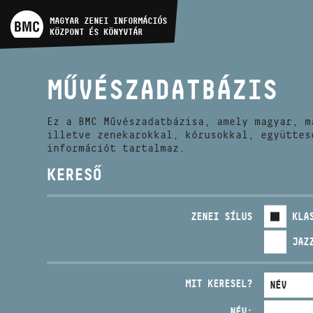
MŰVÉSZADATBÁZIS
MAGYAR ZENEI INFORMÁCIÓS
KÖZPONT ÉS KÖNYVTÁR
ZENEMŰ-ADATBÁZIS
MŰVÉSZADATBÁZIS
ZENEI KÖNYVTÁR, ONLINE
KATALÓGUS
Ez a BMC Művészadatbázisa, amely magyar, m
illetve zenekarokkal, kórusokkal, együttes
információt tartalmaz.
KERESŐ
ZENEI SÍLUS
KLA
JAZ
MIT KERESEL?
NÉV: