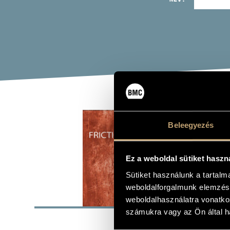
SÚR
Beleegyezés
(FRICT
Album
Ez a weboldal sütiket haszn
Sütiket használunk a tartal
weboldalforgalmunk elemzésé
ALAP
weboldalhasználatra vonatko
számukra vagy az Ön által ha
Warner
KIADÓ