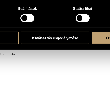
2
Beállítások
Statisztikai
atok 1
atok 2
atok 3
l
Kiválasztás engedélyezése
Ös
ás
/
Szandai Mátyás
/
Szőke Nikoletta
nkel - guitar