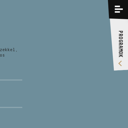
PROGRAMOK
KÉPZÉSEK
PROGRAMOK
RÓLUNK
zekkel,
VIDEÓ GALÉRIA
os