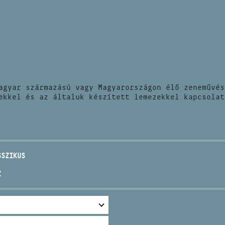
HÍREK
CÍM
VERSENYEK
EMAIL
infokozpont@bmc.hu
KIADVÁNYOK
TELEFON
agyar származású vagy Magyarországon élő zeneművés
KAPCSOLAT
ekkel és az általuk készített lemezekkel kapcsolat
NYITVA TARTÁS
SSZIKUS
Z