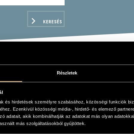
KERESÉS
LÓDÁSOK
Részletek
IONS)
ál
mak és hirdetések személyre szabásához, közösségi funkciók biz
hez. Ezenkívül közösségi média-, hirdető- és elemező partner
ADATOK
zó adatait, akik kombinálhatják az adatokat más olyan adatokka
sznált más szolgáltatásokból gyűjtöttek.