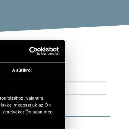
A sütikről
tosításához, valamint
einkkel megosztjuk az Ön
l, amelyeket Ön adott meg