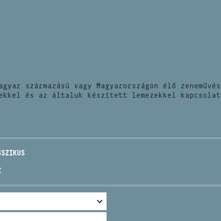
HÍREK
CÍM
VERSENYEK
EMAIL
infokozpont@bmc.hu
KIADVÁNYOK
TELEFON
agyar származású vagy Magyarországon élő zeneművés
KAPCSOLAT
ekkel és az általuk készített lemezekkel kapcsolat
NYITVA TARTÁS
SSZIKUS
Z