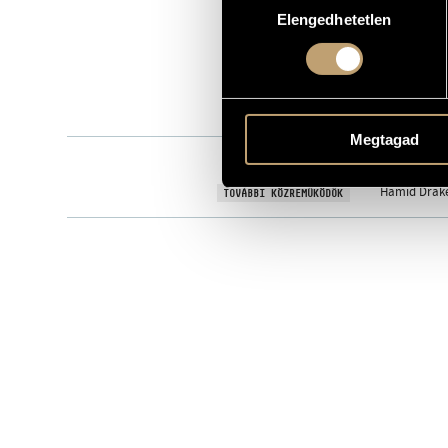
BMC CD 132
KATALÓGUSSZÁMA
Elengedhetetlen
kiválasztása
2007
MEGJELENÉS ÉVE
Részletes ad
RÉSZLETEK
Tóth Viktor
ELŐADÓK
Megtagad
Kovács Fere
KÖZREMŰKÖDŐK
Hamid Drake 
TOVÁBBI KÖZREMŰKÖDŐK