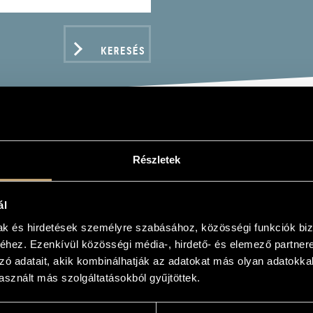
KERESÉS
MBING WITH MOUNTAINS
Részletek
ál
mak és hirdetések személyre szabásához, közösségi funkciók biz
hez. Ezenkívül közösségi média-, hirdető- és elemező partner
zó adatait, akik kombinálhatják az adatokat más olyan adatokka
ADATOK
sznált más szolgáltatásokból gyűjtöttek.
s