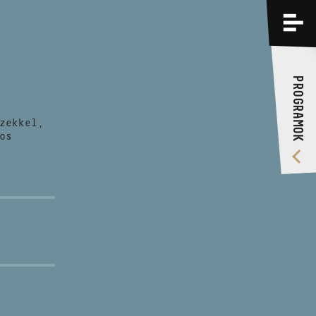
PROGRAMOK
KÉPZÉSEK
PROGRAMOK
RÓLUNK
zekkel,
VIDEÓ GALÉRIA
os