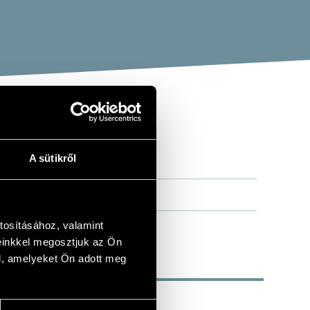
A sütikről
tosításához, valamint
einkkel megosztjuk az Ön
l, amelyeket Ön adott meg