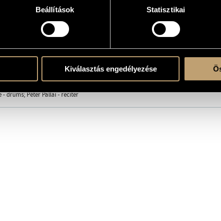
Beállítások
Statisztikai
atok
Kiválasztás engedélyezése
Ös
nc
/
Szandai Mátyás
- drums; Péter Pallai - reciter