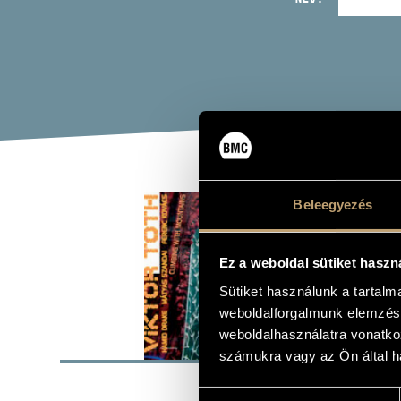
CLI
Beleegyezés
Album
Ez a weboldal sütiket haszn
Sütiket használunk a tartal
weboldalforgalmunk elemzésé
weboldalhasználatra vonatko
ALAP
számukra vagy az Ön által ha
BMC Record
KIADÓ
Hozzájárulás