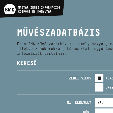
MŰVÉSZADATBÁZIS
MAGYAR ZENEI INFORMÁCIÓS
KÖZPONT ÉS KÖNYVTÁR
ZENEMŰ-ADATBÁZIS
MŰVÉSZADATBÁZIS
ZENEI KÖNYVTÁR, ONLINE
KATALÓGUS
Ez a BMC Művészadatbázisa, amely magyar, m
illetve zenekarokkal, kórusokkal, együttes
információt tartalmaz.
KERESŐ
ZENEI SÍLUS
KLA
JAZ
MIT KERESEL?
NÉV: