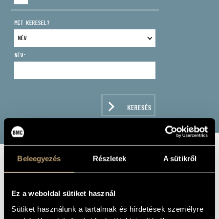
MIT KERESEL?
NÉV:
CÍM
EMAIL
infokozpont@bmc.hu
KERESÉS
TELEFON
NYITVA TARTÁS
Beleegyezés
Részletek
A sütikről
VIRÁGOM,
VIRÁGOM
Ez a weboldal sütiket használ
Sütiket használunk a tartalmak és hirdetések személyre
Album