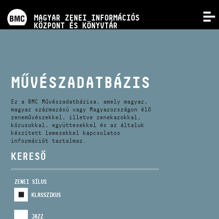
PROGRAMOK
MAGYAR ZENEI INFORMÁCIÓS
MENÜ
KÖZPONT ÉS KÖNYVTÁR
VERSENYEK
KÉPZÉSEK
MŰVÉSZADATBÁZIS
KIADVÁNYOK
Ez a BMC Művészadatbázisa, amely magyar,
magyar származású vagy Magyarországon élő
zeneművészekkel, illetve zenekarokkal,
kórusokkal, együttesekkel és az általuk
RÓLUNK
készített lemezekkel kapcsolatos
információt tartalmaz.
KERESŐ
KAPCSOLAT
ZENEI SÍLUS
VIDEÓ GALÉRIA
KLASSZIKUS
JAZZ