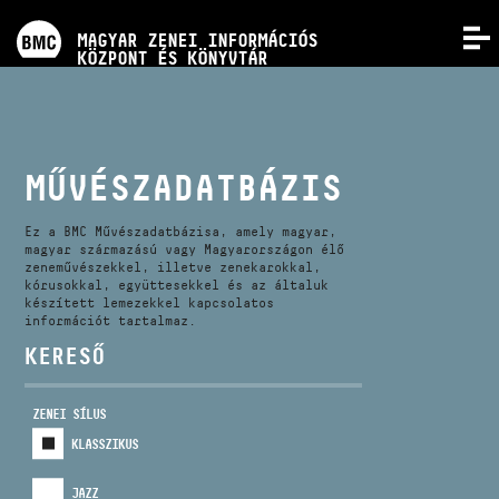
PROGRAMOK
MAGYAR ZENEI INFORMÁCIÓS
MENÜ
KÖZPONT ÉS KÖNYVTÁR
VERSENYEK
KÉPZÉSEK
MŰVÉSZADATBÁZIS
KIADVÁNYOK
Ez a BMC Művészadatbázisa, amely magyar,
magyar származású vagy Magyarországon élő
zeneművészekkel, illetve zenekarokkal,
kórusokkal, együttesekkel és az általuk
RÓLUNK
készített lemezekkel kapcsolatos
információt tartalmaz.
KERESŐ
KAPCSOLAT
ZENEI SÍLUS
VIDEÓ GALÉRIA
KLASSZIKUS
JAZZ