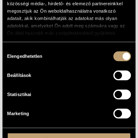
közösségi média-, hirdető- és elemező partnereinkkel
MŰVÉSZADATBÁZIS
ALAPADATOK
megosztjuk az Ön weboldalhasználatra vonatkozó
ZENEMŰ-ADATBÁZIS
adatait, akik kombinálhatják az adatokat más olyan
Periferic Records
KIADÓ
adatokkal, amelyeket Ön adott meg számukra vagy az
PCDCD 004
KATALÓGUSSZÁMA
ZENEI KÖNYVTÁR, ONLINE KATALÓGUS
Ön által használt más szolgáltatásokból gyűjtöttek.
1996
MEGJELENÉS
ÉVE
Hozzájárulás
Részletes adatok
RÉSZLETEK
Elengedhetetlen
kiválasztása
Gyárfás István
ELŐADÓK
Beállítások
Statisztikai
Marketing