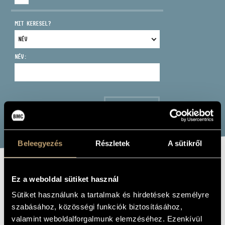
MIT KERESEL?
NÉV:
CÍM
EMAIL
infokozpont@bmc.hu
KERESÉS
TELEFON
Beleegyezés
Részletek
A sütikről
NYITVA TARTÁS
LIVE AT JAZZ
Ez a weboldal sütiket használ
CAFÉ
Sütiket használunk a tartalmak és hirdetések személyre
szabásához, közösségi funkciók biztosításához,
Album
valamint weboldalforgalmunk elemzéséhez. Ezenkívül