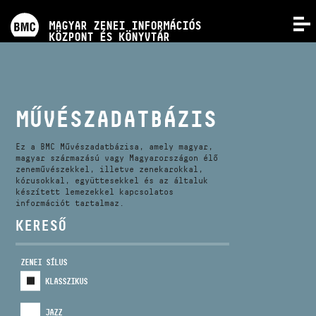
PROGRAMOK
MAGYAR ZENEI INFORMÁCIÓS
MENÜ
KÖZPONT ÉS KÖNYVTÁR
VERSENYEK
KÉPZÉSEK
MŰVÉSZADATBÁZIS
KIADVÁNYOK
Ez a BMC Művészadatbázisa, amely magyar,
magyar származású vagy Magyarországon élő
zeneművészekkel, illetve zenekarokkal,
kórusokkal, együttesekkel és az általuk
RÓLUNK
készített lemezekkel kapcsolatos
információt tartalmaz.
KERESŐ
KAPCSOLAT
ZENEI SÍLUS
VIDEÓ GALÉRIA
KLASSZIKUS
JAZZ