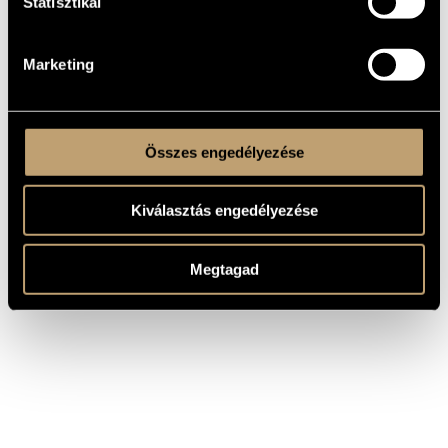
Statisztikai
SZERZŐ
CÍM
Ligeti György
Lux Aeterna
Marketing
Összes engedélyezése
Kiválasztás engedélyezése
Megtagad