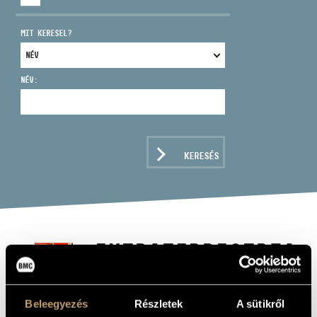
MIT KERESEL?
NÉV:
CÍM
EMAIL
infokozpont@bmc.hu
KERESÉS
TELEFON
NYITVA TARTÁS
EXTRATERRESTRIAL
CLASSICS
Beleegyezés
Részletek
A sütikről
Album