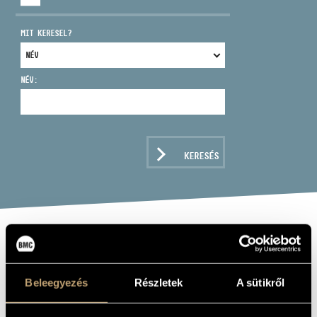
MIT KERESEL?
NÉV:
CÍM
EMAIL
infokozpont@bmc.hu
KERESÉS
TELEFON
NYITVA TARTÁS
VERTIGE
Beleegyezés
Részletek
A sütikről
Album