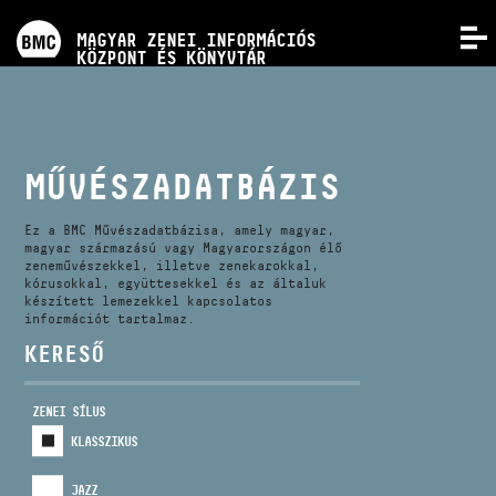
PROGRAMOK
MAGYAR ZENEI INFORMÁCIÓS
MENÜ
KÖZPONT ÉS KÖNYVTÁR
VERSENYEK
KÉPZÉSEK
MŰVÉSZADATBÁZIS
KIADVÁNYOK
Ez a BMC Művészadatbázisa, amely magyar,
magyar származású vagy Magyarországon élő
zeneművészekkel, illetve zenekarokkal,
kórusokkal, együttesekkel és az általuk
RÓLUNK
készített lemezekkel kapcsolatos
információt tartalmaz.
KERESŐ
KAPCSOLAT
ZENEI SÍLUS
VIDEÓ GALÉRIA
KLASSZIKUS
JAZZ