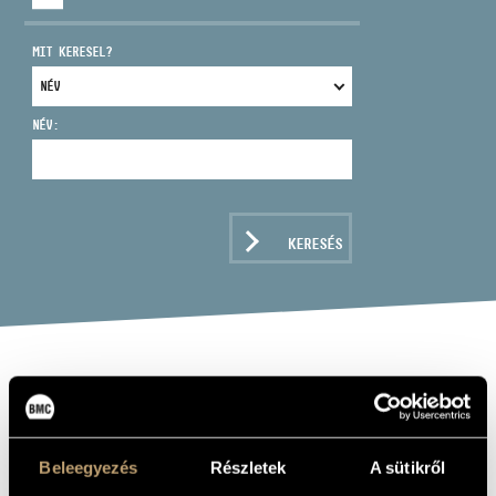
MIT KERESEL?
NÉV:
CÍM
EMAIL
infokozpont@bmc.hu
KERESÉS
TELEFON
NYITVA TARTÁS
THE DEVIL'S
DICTIONARY
Beleegyezés
Részletek
A sütikről
Album