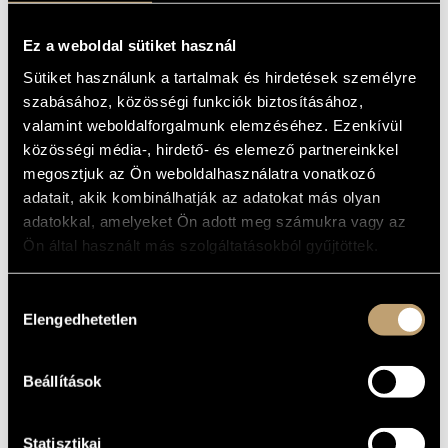
MŰVÉSZADATBÁZIS
ALAPADATOK
Ez a weboldal sütiket használ
ZENEMŰ-ADATBÁZIS
Ligeti György
SZERZŐK
Sütiket használunk a tartalmak és hirdetések személyre
CBC
KIADÓ
szabásához, közösségi funkciók biztosításához,
ZENEI KÖNYVTÁR, ONLINE KATALÓGUS
valamint weboldalforgalmunk elemzéséhez. Ezenkívül
MVCD 1142
KATALÓGUSSZÁMA
közösségi média-, hirdető- és elemező partnereinkkel
2001
MEGJELENÉS
ÉVE
megosztjuk az Ön weboldalhasználatra vonatkozó
Részletes adatok 1
adatait, akik kombinálhatják az adatokat más olyan
RÉSZLETEK
Részletes adatok 2
adatokkal, amelyeket Ön adott meg számukra vagy az
Ön által használt más szolgáltatásokból gyűjtöttek.
Aeolian Quartet
TOVÁBBI
KÖZREMŰKÖDŐK
Hozzájárulás
Művek: Ligeti György: Bagatelles; Carl Nielsen: Wind Quintet,
TOVÁBBI
FS 100 (Op. 43); Gary Kulesha: The Dictator; The Idiot; The
SZERZŐK,
Elengedhetetlen
kiválasztása
Cynic; The Reality (from The Devil's Dictionary); Jean
MŰVEK
Françaix: Quintet for flute, oboe, clarinet, horn & bassoon
No. 1
Beállítások
MŰVEK
Statisztikai
SZERZŐ
CÍM