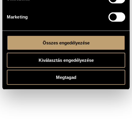
6 Bagatellen für Bläserquintett /
Ligeti György
6 bagatell fúvósötösre
Marketing
Összes engedélyezése
Kiválasztás engedélyezése
Megtagad