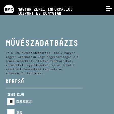
PROGRAMOK
MAGYAR ZENEI INFORMÁCIÓS
MENÜ
KÖZPONT ÉS KÖNYVTÁR
VERSENYEK
KÉPZÉSEK
MŰVÉSZADATBÁZIS
KIADVÁNYOK
Ez a BMC Művészadatbázisa, amely magyar,
magyar származású vagy Magyarországon élő
zeneművészekkel, illetve zenekarokkal,
kórusokkal, együttesekkel és az általuk
RÓLUNK
készített lemezekkel kapcsolatos
információt tartalmaz.
KERESŐ
KAPCSOLAT
ZENEI SÍLUS
VIDEÓ GALÉRIA
KLASSZIKUS
JAZZ