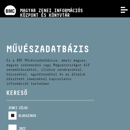
PROGRAMOK
MAGYAR ZENEI INFORMÁCIÓS
MENÜ
KÖZPONT ÉS KÖNYVTÁR
VERSENYEK
KÉPZÉSEK
MŰVÉSZADATBÁZIS
KIADVÁNYOK
Ez a BMC Művészadatbázisa, amely magyar,
magyar származású vagy Magyarországon élő
zeneművészekkel, illetve zenekarokkal,
kórusokkal, együttesekkel és az általuk
RÓLUNK
készített lemezekkel kapcsolatos
információt tartalmaz.
KERESŐ
KAPCSOLAT
ZENEI SÍLUS
VIDEÓ GALÉRIA
KLASSZIKUS
JAZZ