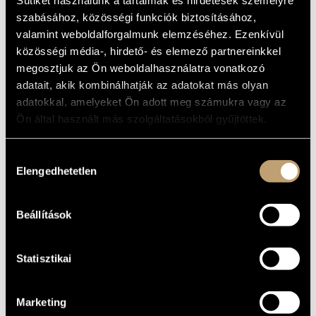
(LONG, HOT SUMMER - SONGS OF
MŰVÉSZADATBÁZIS
PÁL S. GÁBOR)
szabásához, közösségi funkciók biztosításához,
valamint weboldalforgalmunk elemzéséhez. Ezenkívül
Album
ZENEMŰ-ADATBÁZIS
közösségi média-, hirdető- és elemező partnereinkkel
megosztjuk az Ön weboldalhasználatra vonatkozó
ALAPADATOK
ZENEI KÖNYVTÁR, ONLINE KATALÓGUS
adatait, akik kombinálhatják az adatokat más olyan
Hungaroton
KIADÓ
adatokkal, amelyeket Ön adott meg számukra vagy az
SLPX 37353
Ön által használt más szolgáltatásokból gyűjtöttek.
KATALÓGUSSZÁMA
1990
MEGJELENÉS
ÉVE
Hozzájárulás
Részletes adatok
RÉSZLETEK
Elengedhetetlen
kiválasztása
LP
MEGJEGYZÉS
Berecz Endre
/
Hárs Viktor
/
Lakatos Ablakos Dezső
/
Szakcsi
Beállítások
KÖZREMŰKÖDŐK
Lakatos Béla
/
Zsoldos Béla
Statisztikai
Marketing