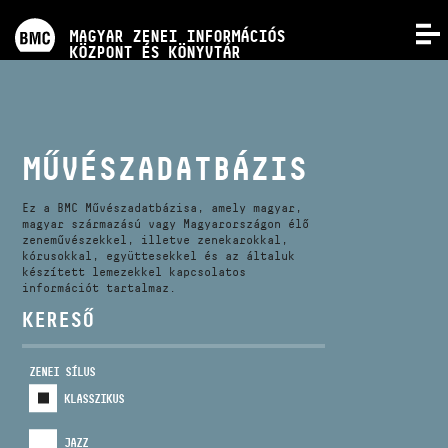
PROGRAMOK
MAGYAR ZENEI INFORMÁCIÓS
MENÜ
KÖZPONT ÉS KÖNYVTÁR
VERSENYEK
KÉPZÉSEK
MŰVÉSZADATBÁZIS
KIADVÁNYOK
Ez a BMC Művészadatbázisa, amely magyar,
magyar származású vagy Magyarországon élő
zeneművészekkel, illetve zenekarokkal,
kórusokkal, együttesekkel és az általuk
RÓLUNK
készített lemezekkel kapcsolatos
információt tartalmaz.
KERESŐ
KAPCSOLAT
ZENEI SÍLUS
VIDEÓ GALÉRIA
KLASSZIKUS
JAZZ