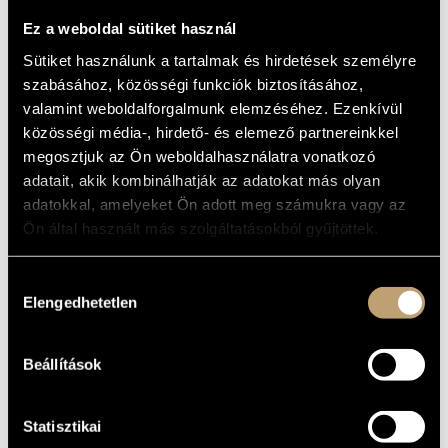
ADVENTURE
MŰVÉSZADATBÁZIS
Ez a weboldal sütiket használ
Album
ZENEMŰ-ADATBÁZIS
Sütiket használunk a tartalmak és hirdetések személyre
szabásához, közösségi funkciók biztosításához,
ALAPADATOK
ZENEI KÖNYVTÁR, ONLINE KATALÓGUS
valamint weboldalforgalmunk elemzéséhez. Ezenkívül
közösségi média-, hirdető- és elemező partnereinkkel
Ligeti György
SZERZŐK
megosztjuk az Ön weboldalhasználatra vonatkozó
Philips
KIADÓ
adatait, akik kombinálhatják az adatokat más olyan
446403
KATALÓGUSSZÁMA
adatokkal, amelyeket Ön adott meg számukra vagy az
1995
MEGJELENÉS
Ön által használt más szolgáltatásokból gyűjtöttek.
ÉVE
Részletes adatok
RÉSZLETEK
Hozzájárulás
Hollywood Bowl Orchestra; John Mauceri - conductor
Elengedhetetlen
TOVÁBBI
kiválasztása
KÖZREMŰKÖDŐK
Beállítások
MŰVEK
SZERZŐ
CÍM
Statisztikai
Ligeti György
Atmosphères