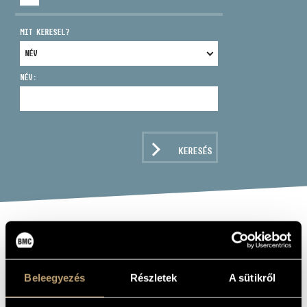
MIT KERESEL?
NÉV:
CÍM
EMAIL
infokozpont@bmc.hu
KERESÉS
TELEFON
NYITVA TARTÁS
JOURNEY TO THE
STARS: A SCI-
Beleegyezés
Részletek
A sütikről
FI FANTASY