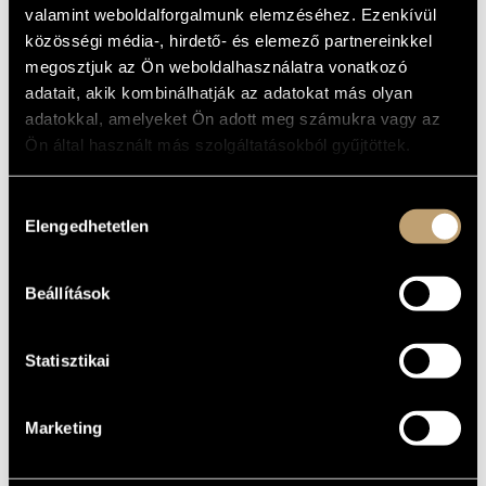
valamint weboldalforgalmunk elemzéséhez. Ezenkívül
MŰVÉSZADATBÁZIS
ALAPADATOK
közösségi média-, hirdető- és elemező partnereinkkel
ZENEMŰ-ADATBÁZIS
megosztjuk az Ön weboldalhasználatra vonatkozó
TOM-TOM Records
KIADÓ
adatait, akik kombinálhatják az adatokat más olyan
TTCD 86
KATALÓGUSSZÁMA
ZENEI KÖNYVTÁR, ONLINE KATALÓGUS
adatokkal, amelyeket Ön adott meg számukra vagy az
2006
MEGJELENÉS
Ön által használt más szolgáltatásokból gyűjtöttek.
ÉVE
Részletes adatok
RÉSZLETEK
Hozzájárulás
Kőszegi Imre
ELŐADÓK
Elengedhetetlen
kiválasztása
Bacsó Kristóf
/
Dely István
/
Orbán György
/
Rozsnyói Péter
/
KÖZREMŰKÖDŐK
Zsoldos Béla
Beállítások
Statisztikai
Marketing