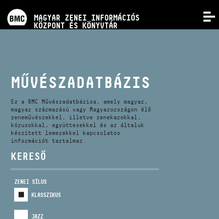
PROGRAMOK
MAGYAR ZENEI INFORMÁCIÓS
MENÜ
KÖZPONT ÉS KÖNYVTÁR
VERSENYEK
KÉPZÉSEK
MŰVÉSZADATBÁZIS
KIADVÁNYOK
Ez a BMC Művészadatbázisa, amely magyar,
magyar származású vagy Magyarországon élő
zeneművészekkel, illetve zenekarokkal,
kórusokkal, együttesekkel és az általuk
RÓLUNK
készített lemezekkel kapcsolatos
információt tartalmaz.
KERESŐ
KAPCSOLAT
ZENEI SÍLUS
VIDEÓ GALÉRIA
KLASSZIKUS
JAZZ