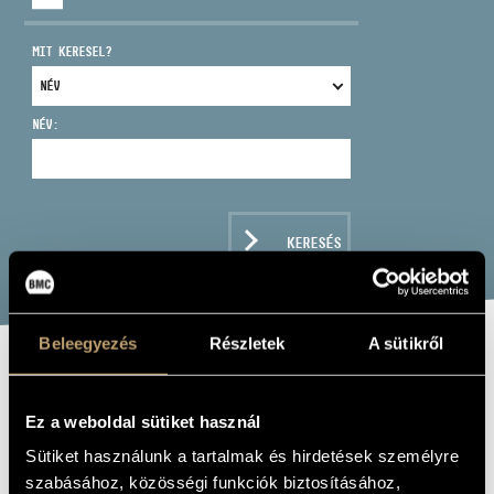
MIT KERESEL?
NÉV:
CÍM
EMAIL
infokozpont@bmc.hu
KERESÉS
TELEFON
NYITVA TARTÁS
Beleegyezés
Részletek
A sütikről
KŐSZEGI IMRE:
DRUMS POETICA
Ez a weboldal sütiket használ
Sütiket használunk a tartalmak és hirdetések személyre
Album
szabásához, közösségi funkciók biztosításához,