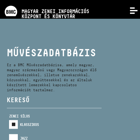
PROGRAMOK
MAGYAR ZENEI INFORMÁCIÓS
MENÜ
KÖZPONT ÉS KÖNYVTÁR
VERSENYEK
KÉPZÉSEK
MŰVÉSZADATBÁZIS
KIADVÁNYOK
Ez a BMC Művészadatbázisa, amely magyar,
magyar származású vagy Magyarországon élő
zeneművészekkel, illetve zenekarokkal,
kórusokkal, együttesekkel és az általuk
RÓLUNK
készített lemezekkel kapcsolatos
információt tartalmaz.
KERESŐ
KAPCSOLAT
ZENEI SÍLUS
VIDEÓ GALÉRIA
KLASSZIKUS
JAZZ