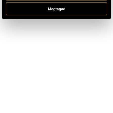
Zwei Etüden für Orgel / Két etűd
Ligeti György
orgonára
Megtagad