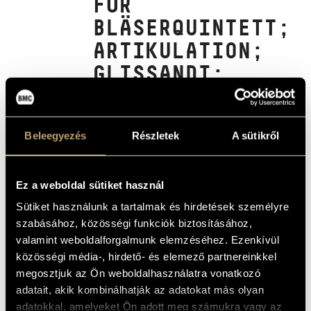
FÜR
MŰVÉSZADATBÁZIS
BLÄSERQUINTETT;
ZENEMŰ-ADATBÁZIS
ARTIKULATION;
GLISSANDI;
ZENEI KÖNYVTÁR, ONLINE KATALÓGUS
ETÜDEN FÜR
ORGEL;
VOLUMINA
Beleegyezés
Részletek
A sütikről
(LIGETI, GYÖRGY: CONTINUUM;
PIECES (10) FOR WIND QUINTET;
ARTIKULATION; GLISSANDI; STUDY
Ez a weboldal sütiket használ
FOR ORGAN NO 1 "HARMONIES";
VOLUMINA)
Sütiket használunk a tartalmak és hirdetések személyre
szabásához, közösségi funkciók biztosításához,
Album
valamint weboldalforgalmunk elemzéséhez. Ezenkívül
közösségi média-, hirdető- és elemező partnereinkkel
ALAPADATOK
megosztjuk az Ön weboldalhasználatra vonatkozó
adatait, akik kombinálhatják az adatokat más olyan
Ligeti György
SZERZŐK
adatokkal, amelyeket Ön adott meg számukra vagy az
Wergo
KIADÓ