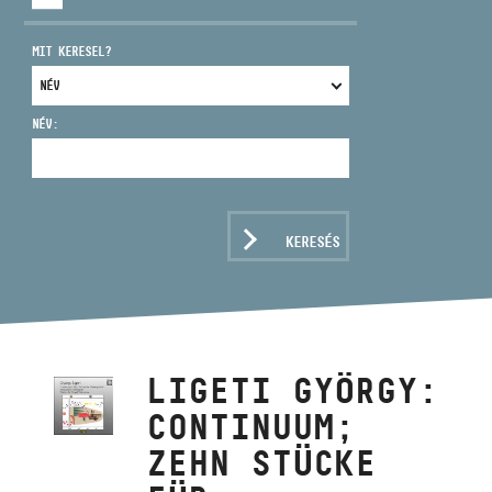
MIT KERESEL?
NÉV:
CÍM
EMAIL
infokozpont@bmc.hu
KERESÉS
TELEFON
NYITVA TARTÁS
LIGETI GYÖRGY:
CONTINUUM;
ZEHN STÜCKE