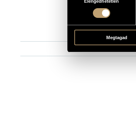
Elengedhetetlen
kiválasztása
HCD 12789-9
KATALÓGUSSZÁMA
1995
MEGJELENÉS ÉVE
Részletes ad
RÉSZLETEK
3 CD / A felv
MEGJEGYZÉS
Megtagad
Salieri Zene
KÖZREMŰKÖDŐK