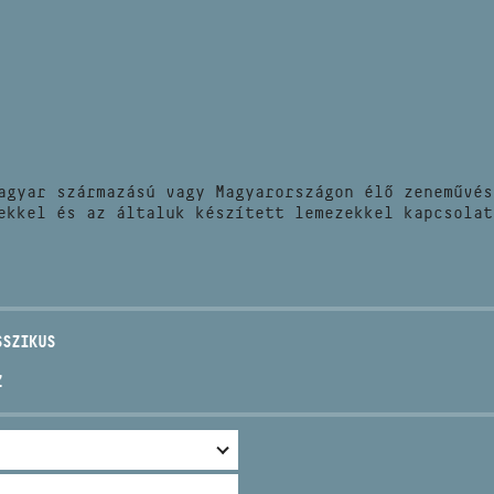
HÍREK
CÍM
VERSENYEK
EMAIL
infokozpont@bmc.hu
KIADVÁNYOK
TELEFON
agyar származású vagy Magyarországon élő zeneművés
KAPCSOLAT
ekkel és az általuk készített lemezekkel kapcsolat
NYITVA TARTÁS
SSZIKUS
Z