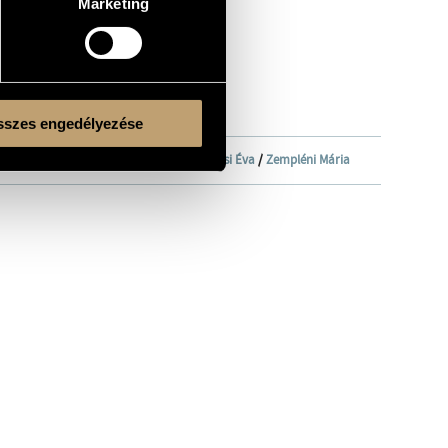
Marketing
szes engedélyezése
i István
/
Pál Tamás
/
Pánczél Éva
/
Vámosi Éva
/
Zempléni Mária