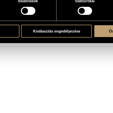
Beállítások
Statisztikai
1
atok
étel 1985-ben készült
Kiválasztás engedélyezése
Ös
kar (Salieri Chamber Orchestra)
/
Csurja Tamás
/
Gregor József
/
Gulyás Dénes
/
Gát