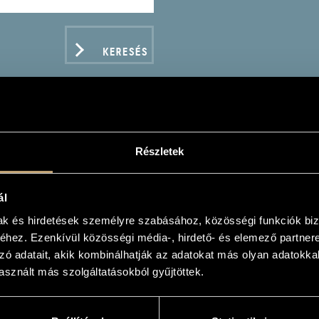
KERESÉS
Részletek
IERI, ANTONIO: FALST
ál
mak és hirdetések személyre szabásához, közösségi funkciók biz
hez. Ezenkívül közösségi média-, hirdető- és elemező partner
zó adatait, akik kombinálhatják az adatokat más olyan adatokka
ADATOK
sznált más szolgáltatásokból gyűjtöttek.