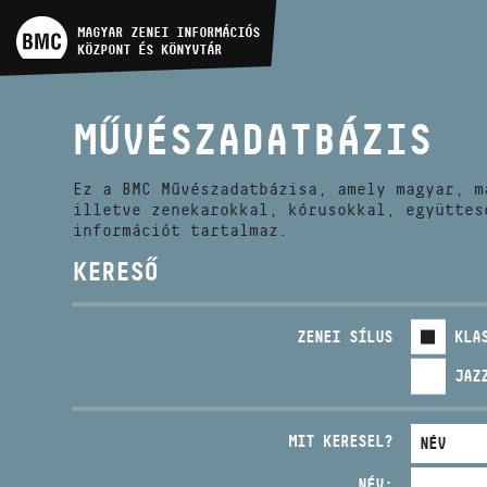
MŰVÉSZADATBÁZIS
MAGYAR ZENEI INFORMÁCIÓS
KÖZPONT ÉS KÖNYVTÁR
ZENEMŰ-ADATBÁZIS
MŰVÉSZADATBÁZIS
ZENEI KÖNYVTÁR, ONLINE
KATALÓGUS
Ez a BMC Művészadatbázisa, amely magyar, m
illetve zenekarokkal, kórusokkal, együttes
információt tartalmaz.
KERESŐ
ZENEI SÍLUS
KLA
JAZ
MIT KERESEL?
NÉV: