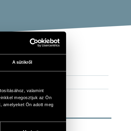
A sütikről
AFF
tosításához, valamint
einkkel megosztjuk az Ön
l, amelyeket Ön adott meg