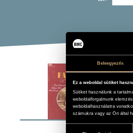
Beleegyezés
SAL
Ez a weboldal sütiket haszn
Album
Sütiket használunk a tartal
weboldalforgalmunk elemzésé
weboldalhasználatra vonatko
ALAP
számukra vagy az Ön által ha
Hozzájárulás
Hungaroton
KIADÓ