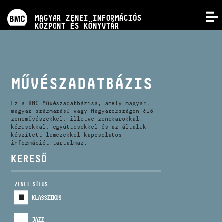
PROGRAMOK
MAGYAR ZENEI INFORMÁCIÓS
MENÜ
KÖZPONT ÉS KÖNYVTÁR
VERSENYEK
KÉPZÉSEK
MŰVÉSZADATBÁZIS
KIADVÁNYOK
Ez a BMC Művészadatbázisa, amely magyar,
magyar származású vagy Magyarországon élő
zeneművészekkel, illetve zenekarokkal,
kórusokkal, együttesekkel és az általuk
RÓLUNK
készített lemezekkel kapcsolatos
információt tartalmaz.
KERESŐ
KAPCSOLAT
ZENEI SÍLUS
VIDEÓ GALÉRIA
KLASSZIKUS
JAZZ