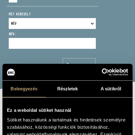
MIT KERESEL?
NÉV:
CÍM
EMAIL
infokozpont@bmc.hu
KERESÉS
TELEFON
Beleegyezés
Részletek
A sütikről
NYITVA TARTÁS
CLASS JAZZ
Ez a weboldal sütiket használ
BAND: SPANISH
Sütiket használunk a tartalmak és hirdetések személyre
NIGHT PLUS
szabásához, közösségi funkciók biztosításához,
valamint weboldalforgalmunk elemzéséhez. Ezenkívül