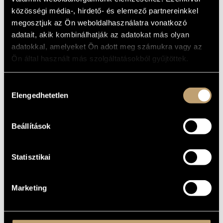
MŰVÉSZADATBÁZIS
Album
közösségi média-, hirdető- és elemező partnereinkkel
megosztjuk az Ön weboldalhasználatra vonatkozó
ZENEMŰ-ADATBÁZIS
ALAPADATOK
adatait, akik kombinálhatják az adatokat más olyan
adatokkal, amelyeket Ön adott meg számukra vagy az
ZENEI KÖNYVTÁR, ONLINE KATALÓGUS
KIADÓ
Ön által használt más szolgáltatásokból gyűjtöttek.
KATALÓGUSSZÁMA
MEGJELENÉS
Hozzájárulás
ÉVE
Elengedhetetlen
kiválasztása
Balázs Elemér
KÖZREMŰKÖDŐK
Beállítások
Statisztikai
Marketing