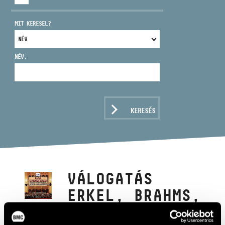
MIT KERESEL?
NÉV:
CÍM
EMAIL
infokozpont@bmc.hu
KERESÉS
TELEFON
NYITVA TARTÁS
VÁLOGATÁS
ERKEL, BRAHMS,
KODÁLY, VERDI,