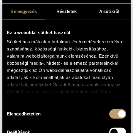
PUCCINI,
MŰVÉSZADATBÁZIS
STRAUSS,
Beleegyezés
Részletek
A sütikről
ZENEMŰ-ADATBÁZIS
CORELLI,
MARCELO,
ZENEI KÖNYVTÁR, ONLINE KATALÓGUS
Ez a weboldal sütiket használ
TORELLI,
Sütiket használunk a tartalmak és hirdetések személyre
MOZART,
szabásához, közösségi funkciók biztosításához,
valamint weboldalforgalmunk elemzéséhez. Ezenkívül
LAZZARI,
közösségi média-, hirdető- és elemező partnereinkkel
MOURET,
megosztjuk az Ön weboldalhasználatra vonatkozó
MORLEY,
adatait, akik kombinálhatják az adatokat más olyan
adatokkal, amelyeket Ön adott meg számukra vagy az
HOROWITZ,
Ön által használt más szolgáltatásokból gyűjtöttek.
PEARSON
MŰVEIBŐL
Hozzájárulás
Elengedhetetlen
kiválasztása
Album
Beállítások