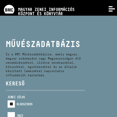
PROGRAMOK
MAGYAR ZENEI INFORMÁCIÓS
MENÜ
KÖZPONT ÉS KÖNYVTÁR
VERSENYEK
KÉPZÉSEK
MŰVÉSZADATBÁZIS
KIADVÁNYOK
Ez a BMC Művészadatbázisa, amely magyar,
magyar származású vagy Magyarországon élő
zeneművészekkel, illetve zenekarokkal,
kórusokkal, együttesekkel és az általuk
RÓLUNK
készített lemezekkel kapcsolatos
információt tartalmaz.
KERESŐ
KAPCSOLAT
ZENEI SÍLUS
VIDEÓ GALÉRIA
KLASSZIKUS
JAZZ