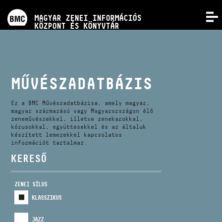
PROGRAMOK
MAGYAR ZENEI INFORMÁCIÓS
MENÜ
KÖZPONT ÉS KÖNYVTÁR
VERSENYEK
KÉPZÉSEK
MŰVÉSZADATBÁZIS
KIADVÁNYOK
Ez a BMC Művészadatbázisa, amely magyar,
magyar származású vagy Magyarországon élő
zeneművészekkel, illetve zenekarokkal,
kórusokkal, együttesekkel és az általuk
RÓLUNK
készített lemezekkel kapcsolatos
információt tartalmaz.
KERESŐ
KAPCSOLAT
ZENEI SÍLUS
VIDEÓ GALÉRIA
KLASSZIKUS
JAZZ