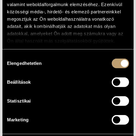
(PICTURES, MEMORIES)
MŰVÉSZADATBÁZIS
valamint weboldalforgalmunk elemzéséhez. Ezenkívül
közösségi média-, hirdető- és elemező partnereinkkel
Album
ZENEMŰ-ADATBÁZIS
megosztjuk az Ön weboldalhasználatra vonatkozó
ALAPADATOK
adatait, akik kombinálhatják az adatokat más olyan
ZENEI KÖNYVTÁR, ONLINE KATALÓGUS
adatokkal, amelyeket Ön adott meg számukra vagy az
Binder Music Manufactory
KIADÓ
Ön által használt más szolgáltatásokból gyűjtöttek.
BMM 9904-26173630
KATALÓGUSSZÁMA
1999
MEGJELENÉS
Hozzájárulás
ÉVE
Elengedhetetlen
kiválasztása
Részletes adatok
RÉSZLETEK
Gonda János
ELŐADÓK
Beállítások
Statisztikai
Marketing