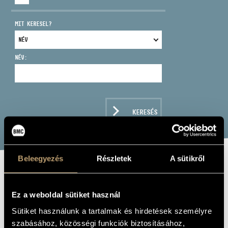
MIT KERESEL?
NÉV:
CÍM
EMAIL
infokozpont@bmc.hu
KERESÉS
TELEFON
NYITVA TARTÁS
Beleegyezés
Részletek
A sütikről
GONDA JÁNOS -
BERKES BALÁZS:
Ez a weboldal sütiket használ
KÉPEK, EMLÉKEK
Sütiket használunk a tartalmak és hirdetések személyre
szabásához, közösségi funkciók biztosításához,