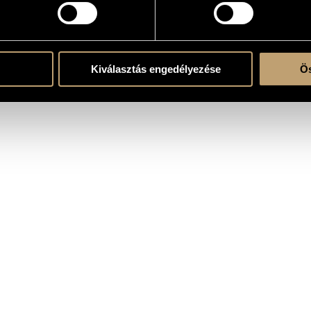
2
atok
Kiválasztás engedélyezése
Ös
Ferenc