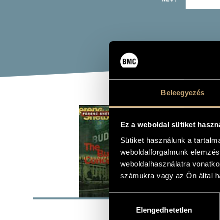
Beleegyezés
SNÉ
Ez a weboldal sütiket haszn
Album
Sütiket használunk a tartal
weboldalforgalmunk elemzésé
weboldalhasználatra vonatko
számukra vagy az Ön által ha
ALAP
Hozzájárulás
Elengedhetetlen
kiválasztása
Enja
KIADÓ