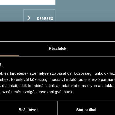
KERESÉS
Részletek
TBERGER FERENC: THE 
ál
mak és hirdetések személyre szabásához, közösségi funkciók biz
hez. Ezenkívül közösségi média-, hirdető- és elemező partner
zó adatait, akik kombinálhatják az adatokat más olyan adatokka
sznált más szolgáltatásokból gyűjtöttek.
ADATOK
Beállítások
Statisztikai