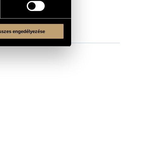
szes engedélyezése
Kulturális és Innovációs Minisztérium
Nemzeti Kulturális Alap
Ferencváros