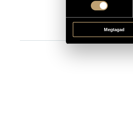
TIP-888 823 
KATALÓGUSSZÁMA
1996
MEGJELENÉS ÉVE
Részletes ad
RÉSZLETEK
Megtagad
Snétberger 
ELŐADÓK