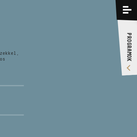
PROGRAMOK
KÉPZÉSEK
PROGRAMOK
RÓLUNK
zekkel,
VIDEÓ GALÉRIA
os