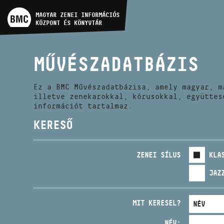
MŰVÉSZADATBÁZIS
MAGYAR ZENEI INFORMÁCIÓS
KÖZPONT ÉS KÖNYVTÁR
ZENEMŰ-ADATBÁZIS
MŰVÉSZADATBÁZIS
ZENEI KÖNYVTÁR, ONLINE
KATALÓGUS
Ez a BMC Művészadatbázisa, amely magyar, m
illetve zenekarokkal, kórusokkal, együttes
információt tartalmaz.
KERESŐ
ZENEI SÍLUS
KLA
JAZ
MIT KERESEL?
NÉV: