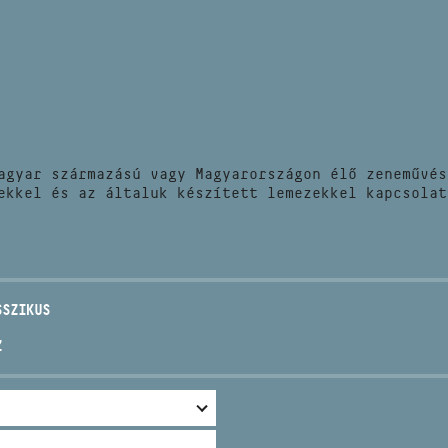
HÍREK
CÍM
VERSENYEK
EMAIL
infokozpont@bmc.hu
KIADVÁNYOK
TELEFON
agyar származású vagy Magyarországon élő zeneművés
KAPCSOLAT
ekkel és az általuk készített lemezekkel kapcsolat
NYITVA TARTÁS
SSZIKUS
Z