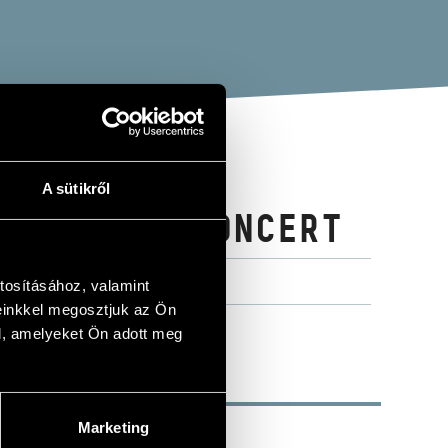
A sütikről
BUDAPEST CONCERT
tosításához, valamint
einkkel megosztjuk az Ön
l, amelyeket Ön adott meg
Marketing