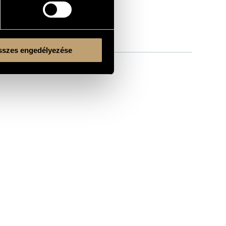
szes engedélyezése
Kulturális és Innovációs Minisztérium
Nemzeti Kulturális Alap
Ferencváros