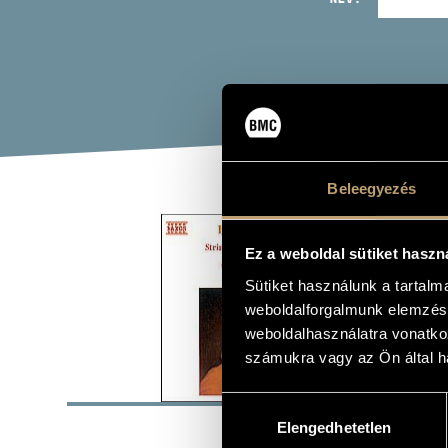
Beleegyezés
BEE
Ez a weboldal sütiket haszn
(BEETH
Sütiket használunk a tartal
Album
weboldalforgalmunk elemzésé
weboldalhasználatra vonatko
számukra vagy az Ön által ha
ALAP
Hozzájárulás
Elengedhetetlen
kiválasztása
Naxos
KIADÓ