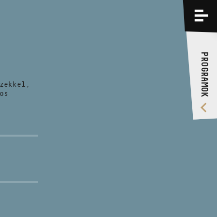
PROGRAMOK
KÉPZÉSEK
PROGRAMOK
RÓLUNK
zekkel,
VIDEÓ GALÉRIA
os