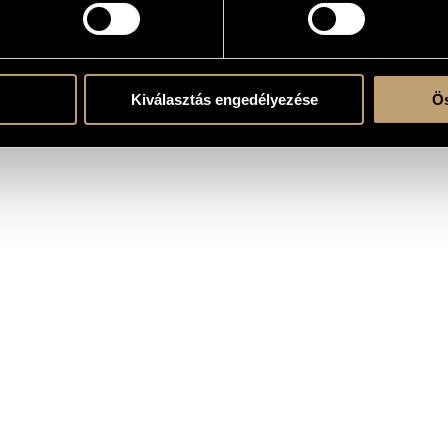
atok
Kiválasztás engedélyezése
Ös
snégyesek Op.18 No.5 és No.6