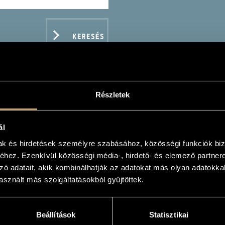
KERESÉS
Részletek
THOVEN VONÓSNÉGYESEK
ál
OVEN STRING QUARTETS (COMPLETE) VOL.3)
mak és hirdetések személyre szabásához, közösségi funkciók biz
hez. Ezenkívül közösségi média-, hirdető- és elemező partner
zó adatait, akik kombinálhatják az adatokat más olyan adatokka
sznált más szolgáltatásokból gyűjtöttek.
ADATOK
Beállítások
Statisztikai