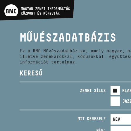
MŰVÉSZADATBÁZIS
MAGYAR ZENEI INFORMÁCIÓS
KÖZPONT ÉS KÖNYVTÁR
ZENEMŰ-ADATBÁZIS
MŰVÉSZADATBÁZIS
ZENEI KÖNYVTÁR, ONLINE
KATALÓGUS
Ez a BMC Művészadatbázisa, amely magyar, m
illetve zenekarokkal, kórusokkal, együttes
információt tartalmaz.
KERESŐ
ZENEI SÍLUS
KLA
JAZ
MIT KERESEL?
NÉV: