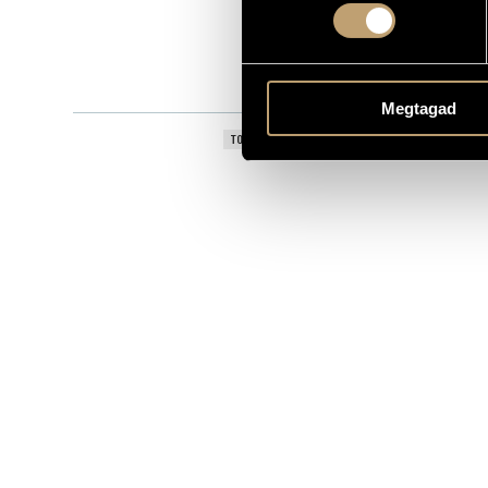
8.550560
KATALÓGUSSZÁMA
1996
MEGJELENÉS ÉVE
Részletes ad
RÉSZLETEK
Megtagad
Művek: vonó
TOVÁBBI SZERZŐK, MŰVEK