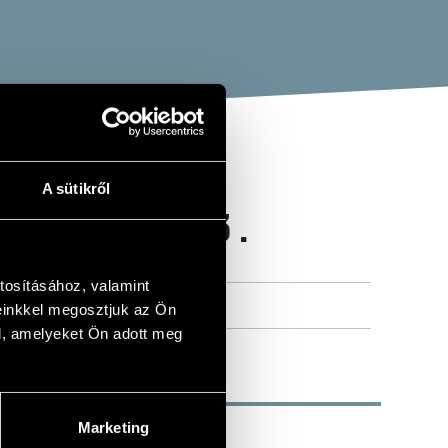
A sütikről
 (ÖSSZES) 3.
tosításához, valamint
einkkel megosztjuk az Ön
l, amelyeket Ön adott meg
Marketing