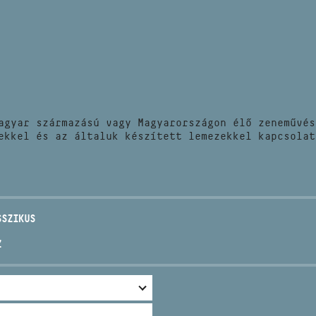
HÍREK
CÍM
VERSENYEK
EMAIL
infokozpont@bmc.hu
KIADVÁNYOK
TELEFON
agyar származású vagy Magyarországon élő zeneművés
KAPCSOLAT
ekkel és az általuk készített lemezekkel kapcsolat
NYITVA TARTÁS
SSZIKUS
Z