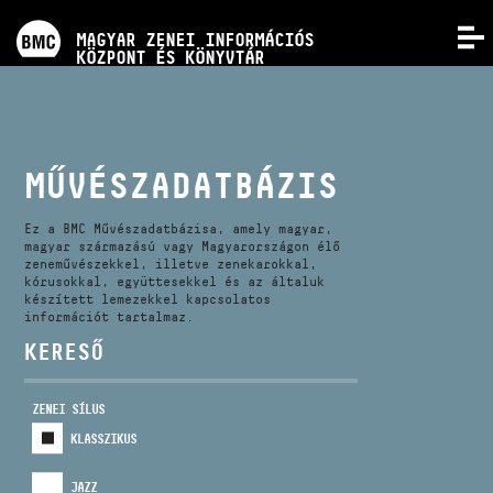
PROGRAMOK
MAGYAR ZENEI INFORMÁCIÓS
MENÜ
KÖZPONT ÉS KÖNYVTÁR
VERSENYEK
KÉPZÉSEK
MŰVÉSZADATBÁZIS
KIADVÁNYOK
Ez a BMC Művészadatbázisa, amely magyar,
magyar származású vagy Magyarországon élő
zeneművészekkel, illetve zenekarokkal,
kórusokkal, együttesekkel és az általuk
RÓLUNK
készített lemezekkel kapcsolatos
információt tartalmaz.
KERESŐ
KAPCSOLAT
ZENEI SÍLUS
VIDEÓ GALÉRIA
KLASSZIKUS
JAZZ